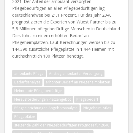
2021. Der Anteil der ambulant versorgten
Pflegebedürftigen an allen Pflegebedürftigen lag
deutschlandweit bei 21,1 Prozent. Für das Jahr 2040
prognostizieren die Experten von Wüest Partner bis zu
5,8 Millionen pflegebedürftige Menschen in Deutschland.
Dies führt zu einem erhöhten Bedarf an
Pflegeheimplätzen. Laut Berechnungen werden bis zu
144.390 zusätzliche Pflegeplätze in 1.444 Heimen mit
durchschnittlich 100 Plätzen benötigt.
ambulante Pflege
Anstieg ambulanter Versorgung
Bedarfsanalyse
erhöhter Bedarf an Pflegeheimplätzen
Heimquote Pflegebedürftige
Herausforderungen Platzangebot
Pflegebedarf
Pflegeeinrichtungen Angebotsanalyse
Pflegeheim-Atlas
Pflegeplätze
steigende Zahl der Pflegebedürftigen Prognose für 2040