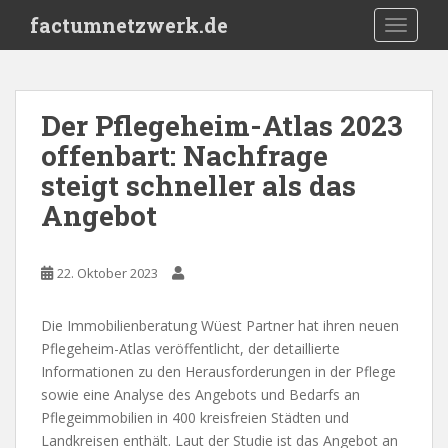
S
factumnetzwerk.de
TOGGLE
k
i
p
t
Der Pflegeheim-Atlas 2023
o
offenbart: Nachfrage
m
a
steigt schneller als das
i
Angebot
n
c
o
22. Oktober 2023
n
t
Die Immobilienberatung Wüest Partner hat ihren neuen
e
Pflegeheim-Atlas veröffentlicht, der detaillierte
n
Informationen zu den Herausforderungen in der Pflege
t
sowie eine Analyse des Angebots und Bedarfs an
Pflegeimmobilien in 400 kreisfreien Städten und
Landkreisen enthält. Laut der Studie ist das Angebot an