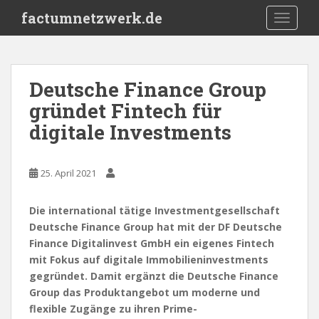
S
factumnetzwerk.de
TOGGLE
k
i
p
t
Deutsche Finance Group
o
gründet Fintech für
m
a
digitale Investments
i
n
c
25. April 2021
o
n
Die international tätige Investmentgesellschaft
t
Deutsche Finance Group hat mit der DF Deutsche
e
Finance Digitalinvest GmbH ein eigenes Fintech
n
mit Fokus auf digitale Immobilieninvestments
t
gegründet. Damit ergänzt die Deutsche Finance
Group das Produktangebot um moderne und
flexible Zugänge zu ihren Prime-