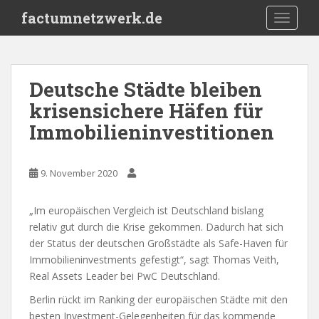
S
factumnetzwerk.de
TOGGLE
k
i
p
t
Deutsche Städte bleiben
o
krisensichere Häfen für
m
a
Immobilieninvestitionen
i
n
c
9. November 2020
o
n
„Im europäischen Vergleich ist Deutschland bislang
t
relativ gut durch die Krise gekommen. Dadurch hat sich
e
der Status der deutschen Großstädte als Safe-Haven für
n
Immobilieninvestments gefestigt“, sagt Thomas Veith,
t
Real Assets Leader bei PwC Deutschland.
Berlin rückt im Ranking der europäischen Städte mit den
besten Investment-Gelegenheiten für das kommende