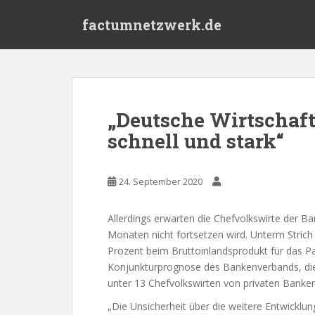
S
factumnetzwerk.de
k
i
p
t
o
m
„Deutsche Wirtschaft
a
schnell und stark“
i
n
c
24. September 2020
o
n
t
Allerdings erwarten die Chefvolkswirte der B
e
Monaten nicht fortsetzen wird. Unterm Stric
n
Prozent beim Bruttoinlandsprodukt für das P
t
Konjunkturprognose des Bankenverbands, die 
unter 13 Chefvolkswirten von privaten Banken
„Die Unsicherheit über die weitere Entwicklu