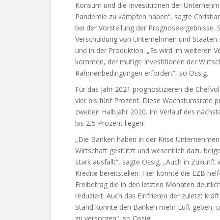
Konsum und die Investitionen der Unternehm
Pandemie zu kämpfen haben“, sagte Christia
bei der Vorstellung der Prognoseergebnisse. 
Verschuldung von Unternehmen und Staaten
und in der Produktion. „Es wird im weiteren
kommen, der mutige Investitionen der Wirtsch
Rahmenbedingungen erfordert“, so Ossig.
Für das Jahr 2021 prognostizieren die Chefvo
vier bis fünf Prozent. Diese Wachstumsrate 
zweiten Halbjahr 2020. Im Verlauf des nächst
bis 2,5 Prozent liegen.
„Die Banken haben in der Krise Unternehmen 
Wirtschaft gestützt und wesentlich dazu beige
stark ausfällt“, sagte Ossig. „Auch in Zukunf
Kredite bereitstellen. Hier könnte die EZB he
Freibetrag die in den letzten Monaten deutli
reduziert. Auch das Einfrieren der zuletzt k
Stand könnte den Banken mehr Luft geben, um
zu versorgen“, so Ossig.