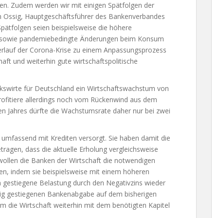
en. Zudem werden wir mit einigen Spätfolgen der
n Ossig, Hauptgeschäftsführer des Bankenverbandes
Spätfolgen seien beispielsweise die höhere
 sowie pandemiebedingte Änderungen beim Konsum
 Verlauf der Corona-Krise zu einem Anpassungsprozess
aft und weiterhin gute wirtschaftspolitische
lkswirte für Deutschland ein Wirtschaftswachstum von
profitiere allerdings noch vom Rückenwind aus dem
en Jahres dürfte die Wachstumsrate daher nur bei zwei
umfassend mit Krediten versorgt. Sie haben damit die
tragen, dass die aktuelle Erholung vergleichsweise
t wollen die Banken der Wirtschaft die notwendigen
lfen, indem sie beispielsweise mit einem höheren
ch gestiegene Belastung durch den Negativzins wieder
räftig gestiegenen Bankenabgabe auf dem bisherigen
 die Wirtschaft weiterhin mit dem benötigten Kapitel