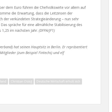
er dem Euro führen die Chefvolkswirte vor allem auf
komme die Erwartung, dass die Leitzinsen der
ch der verkündeten Strategieänderung – nun sehr
Das spräche für eine allmähliche Stabilisierung des
s 1,25 im nächsten Jahr.
(DFPA/JF1)
band) hat seinen Hauptsitz in Berlin. Er repräsentiert
itglieder (zum Beispiel Fintechs) und elf
hland
Christian Ossig
Deutsche Wirtschaft erholt sich