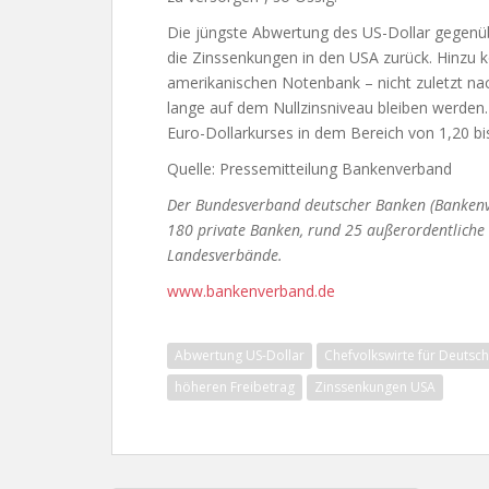
Die jüngste Abwertung des US-Dollar gegenüb
die Zinssenkungen in den USA zurück. Hinzu 
amerikanischen Notenbank – nicht zuletzt na
lange auf dem Nullzinsniveau bleiben werden. 
Euro-Dollarkurses in dem Bereich von 1,20 bi
Quelle: Pressemitteilung Bankenverband
Der Bundesverband deutscher Banken (Bankenver
180 private Banken, rund 25 außerordentliche M
Landesverbände.
www.bankenverband.de
Abwertung US-Dollar
Chefvolkswirte für Deutsc
höheren Freibetrag
Zinssenkungen USA