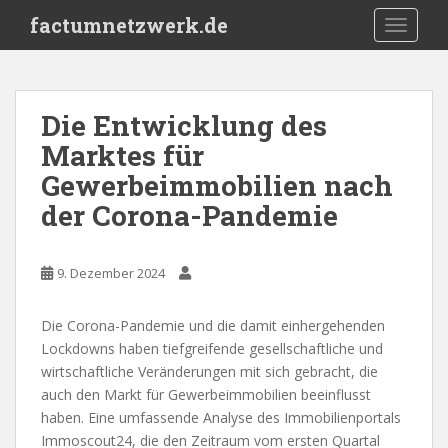
S
factumnetzwerk.de
TOGGLE
k
i
p
t
Die Entwicklung des
o
Marktes für
m
a
Gewerbeimmobilien nach
i
der Corona-Pandemie
n
c
o
9. Dezember 2024
n
t
Die Corona-Pandemie und die damit einhergehenden
e
Lockdowns haben tiefgreifende gesellschaftliche und
n
wirtschaftliche Veränderungen mit sich gebracht, die
t
auch den Markt für Gewerbeimmobilien beeinflusst
haben. Eine umfassende Analyse des Immobilienportals
Immoscout24, die den Zeitraum vom ersten Quartal