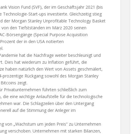
tbank Vision Fund (SVF), der im Geschäftsjahr 2021 (bis
e Technologie-Start-ups investierte. Gleichzeitig stieg
und der Morgan Stanley Unprofitable Technology Basket
t von den Tiefstständen im März 2020 seinen
PAC-Börsengänge (Special Purpose Acquisition
0 Prozent der in den USA notierten
l.
 Pandemie hat die Nachfrage weiter beschleunigt und
 Dies hat wiederum zu Inflation geführt, die
tze haben natürlich den Wert von Assets geschmälert,
74-prozentige Rückgang sowohl des Morgan Stanley
Bitcoins zeigt.
ür Privatunternehmen führten schließlich zum
die eine wichtige Anlaufstelle für die technologische
ehmen war. Die Schlagzeilen über den Untergang
nerell auf die Stimmung der Anleger im
mung von „Wachstum um jeden Preis“ zu Unternehmen
rung verschoben. Unternehmen mit starken Bilanzen,