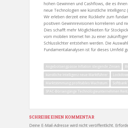
hohen Gewinnen und Cashflows, die es ihnen 
neue Technologien wie künstliche Intelligenz 
Wir erleben derzeit eine Rückkehr zum fundam
positiven Gewinnrevisionen korrelieren und 
Dies schafft mehr Möglichkeiten für Stockpic
vom mobilen Internet hin zu einer zukünftige
Schlusslichter entstehen werden. Die Auswahl
Fundamentalanalysen ist für dieses Umfeld gu
Angebotsengpässe Inflation steigende Zinsen
B
künstliche Intelligenz neue Marktführer
Lockdown
Marktstimmung profitables Wachstum
Softbank 
SPAC-Börsengänge Technologieunternehmen Rentab
SCHREIBE EINEN KOMMENTAR
Deine E-Mail-Adresse wird nicht veröffentlicht.
Erforde