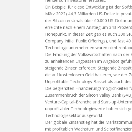
Henderson Investoren feststellt.
Ein Beispiel für diese Entwicklung ist der Sof
März 2022) 44,3 Milliarden US-Dollar in privat
der Bitcoin erstmals über 60.000 US-Dollar 
erreichte nach einem Anstieg um 343 Prozen
Höhepunkt. In dieser Zeit gab es auch 300 S
Company Initial Public Offerings), und fast 4
Technologieunternehmen waren nicht rentabe
Die Erholung der Volkswirtschaften nach der
zu anhaltenden Engpässen im Angebot geführt.
steigende Zinsen erfordert. Steigende Zinssä
die auf kostenlosem Geld basieren, wie der 
Unprofitable Technology Basket als auch des 
Die begrenzten Finanzierungsmöglichkeiten f
Zusammenbruch der Silicon Valley Bank (SVB), 
Venture-Capital-Branche und Start-up-Untern
unprofitabler Technologiewerte haben sich ge
Technologiesektor ausgewirkt.
Der globale Zinsanstieg hat die Marktstim
mit profitablen Wachstum und Selbstfinanzie