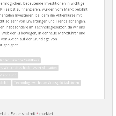
ermöglichen, bedeutende Investitionen in wichtige
(KI) selbst zu finanzieren, wurden vom Markt belohnt.
entalen Investieren, bei dem die Aktienkurse mit
nicht so sehr von Erwartungen und Trends abhängen.
ker, insbesondere im Technologiesektor, da wir uns
n Welt der KI bewegen, in der neue Marktführer und
 von Aktien auf der Grundlage von
t geeignet.
ilanzen Gewinne Cashflows
s Wirtschaftsschaden Asset Allocation
Vision Fund
ilität
Technologiewachstum Gratisgeld Nullzinsen
rliche Felder sind mit
*
markiert