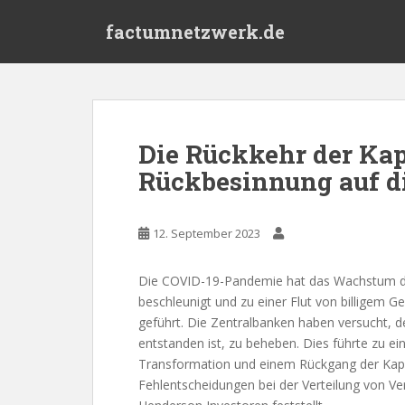
S
factumnetzwerk.de
k
i
p
t
o
m
Die Rückkehr der Kap
a
Rückbesinnung auf d
i
n
c
12. September 2023
o
n
t
Die COVID-19-Pandemie hat das Wachstum de
e
beschleunigt und zu einer Flut von billigem G
n
geführt. Die Zentralbanken haben versucht, d
t
entstanden ist, zu beheben. Dies führte zu ei
Transformation und einem Rückgang der Kapita
Fehlentscheidungen bei der Verteilung von 