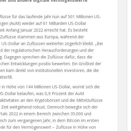
 Ether und andere digitale Vermögenswerte
uflüsse für das laufende Jahr nun auf 501 Millionen US-
en (AuM) wieder auf 61 Milliarden US-Dollar
it Anfang Januar 2022 erreicht hat. Es besteht
er Zuflüsse stammen aus Europa, während der
US-Dollar an Zuflüssen weiterhin zögerlich bleibt. „Bei
nd der regulatorischen Herausforderungen und der
g. Dagegen sprechen die Zuflüsse dafür, dass die
chen Entwicklungen positiv bewerten. Ein Großteil der
 kam direkt von institutionellen Investoren, die die
erfill.
e in Höhe von 144 Millionen US-Dollar, womit sich die
 US-Dollar belaufen, was 0,9 Prozent der AuM
saktivitäten an den Kryptobörsen und die Mittelzuflüsse
er Zeit weitgehend robust. Dennoch bewegte sich der
tals 2022 in einem Bereich zwischen 35.000 und
gleich zum vergangenen Jahr, in dem Bitcoin im ersten
ode für den Vermögenswert – Zuflüsse in Höhe von