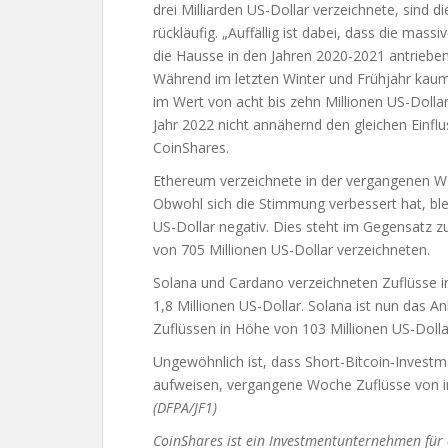
drei Milliarden US-Dollar verzeichnete, sind d
rückläufig. „Auffällig ist dabei, dass die massi
die Hausse in den Jahren 2020-2021 antriebe
Während im letzten Winter und Frühjahr kau
im Wert von acht bis zehn Millionen US-Dollar
Jahr 2022 nicht annähernd den gleichen Einflu
CoinShares.
Ethereum verzeichnete in der vergangenen Wo
Obwohl sich die Stimmung verbessert hat, blei
US-Dollar negativ. Dies steht im Gegensatz z
von 705 Millionen US-Dollar verzeichneten.
Solana und Cardano verzeichneten Zuflüsse i
1,8 Millionen US-Dollar. Solana ist nun das A
Zuflüssen in Höhe von 103 Millionen US-Dollar
Ungewöhnlich ist, dass Short-Bitcoin-Investm
aufweisen, vergangene Woche Zuflüsse von in
(DFPA/JF1)
CoinShares ist ein Investmentunternehmen für 