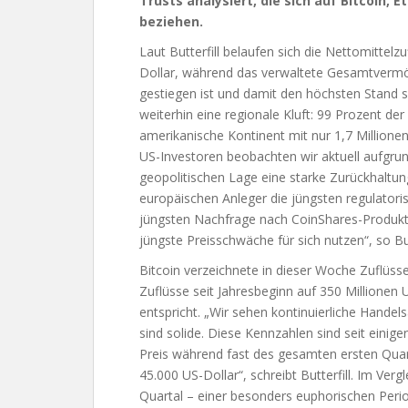
Trusts analysiert, die sich auf Bitcoin,
beziehen.
Laut Butterfill belaufen sich die Nettomittelz
Dollar, während das verwaltete Gesamtvermög
gestiegen ist und damit den höchsten Stand se
weiterhin eine regionale Kluft: 99 Prozent d
amerikanische Kontinent mit nur 1,7 Millionen 
US-Investoren beobachten wir aktuell aufgru
geopolitischen Lage eine starke Zurückhaltun
europäischen Anleger die jüngsten regulatoris
jüngsten Nachfrage nach CoinShares-Produkten
jüngste Preisschwäche für sich nutzen“, so Butt
Bitcoin verzeichnete in dieser Woche Zuflüss
Zuflüsse seit Jahresbeginn auf 350 Millionen
entspricht. „Wir sehen kontinuierliche Handel
sind solide. Diese Kennzahlen sind seit einig
Preis während fast des gesamten ersten Quar
45.000 US-Dollar“, schreibt Butterfill. Im Ver
Quartal – einer besonders euphorischen Peri