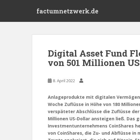
S
factumnetzwerk.de
k
i
p
t
o
m
Digital Asset Fund Fl
a
von 501 Millionen US
i
n
c
8. April 2022
o
n
t
Anlageprodukte mit digitalen Vermögen
e
Woche Zuflüsse in Höhe von 180 Millione
n
verspäteter Abschlüsse die Zuflüsse der
t
Millionen US-Dollar ansteigen ließ. Das
Investmentunternehmens CoinShares herv
von CoinShares, die Zu- und Abflüsse i