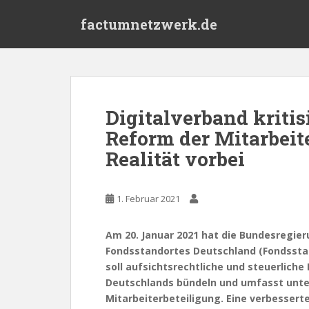
S
factumnetzwerk.de
k
i
p
t
o
m
Digitalverband kritis
a
Reform der Mitarbeit
i
n
Realität vorbei
c
o
n
1. Februar 2021
t
e
Am 20. Januar 2021 hat die Bundesregie
n
Fondsstandortes Deutschland (Fondsstan
t
soll aufsichtsrechtliche und steuerlic
Deutschlands bündeln und umfasst unte
Mitarbeiterbeteiligung. Eine verbesserte