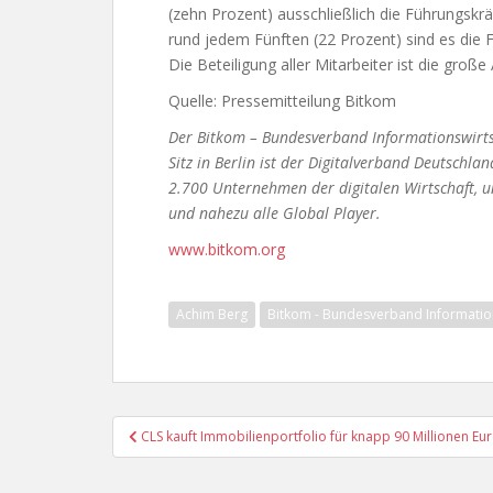
(zehn Prozent) ausschließlich die Führungskr
rund jedem Fünften (22 Prozent) sind es die 
Die Beteiligung aller Mitarbeiter ist die gro
Quelle: Pressemitteilung Bitkom
Der Bitkom – Bundesverband Informationswirts
Sitz in Berlin ist der Digitalverband Deutschl
2.700 Unternehmen der digitalen Wirtschaft, u
und nahezu alle Global Player.
www.bitkom.org
Achim Berg
Bitkom - Bundesverband Informatio
Beitragsnavigation
CLS kauft Immobilienportfolio für knapp 90 Millionen Eu