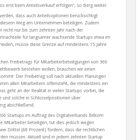
s erst beim Anteilsverkauf erfolgen“, so Berg weiter.
erden, dass auch Anteilsoptionen berücksichtigt
auf diesem Weg am Unternehmen beteiligen. Zudem
 nicht nur bis zum zehnten Jahr nach der
tnachteile für langsamer wachsende Startups etwa im
meiden, müsse diese Grenze auf mindestens 15 Jahre
chen Freibetrags für Mitarbeiterbeteiligungen von 360
Wettbewerb bestehen wollen, brauchen wir einen
kommt: Der Freibetrag soll nach aktuellen Planungen
mm allen Mitarbeitern offensteht, die mindestens ein
s geht an der Realität in vielen Startups vorbei, die
 und solche in Schlüsselpositionen über
erg abschließend.
06 Startups im Auftrag des Digitalverbands Bitkom
 Mitarbeiter beteiligen, tut dies jedoch wegen
wei Drittel (68 Prozent) fordern, dass die rechtlichen
en müssen. Aktuell sind in jedem zehnten Startup