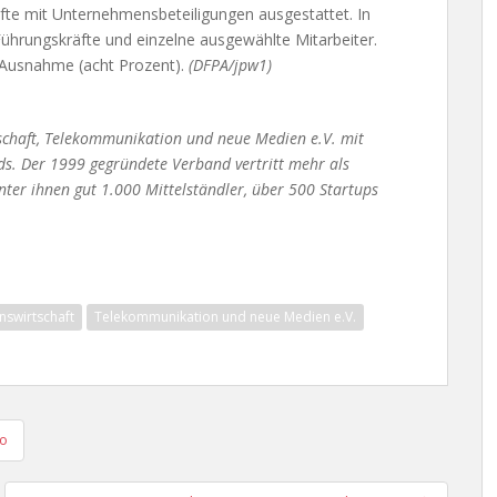
äfte mit Unternehmensbeteiligungen ausgestattet. In
Führungskräfte und einzelne ausgewählte Mitarbeiter.
ße Ausnahme (acht Prozent).
(DFPA/jpw1)
chaft, Telekommunikation und neue Medien e.V. mit
ands. Der 1999 gegründete Verband vertritt mehr als
nter ihnen gut 1.000 Mittelständler, über 500 Startups
nswirtschaft
Telekommunikation und neue Medien e.V.
ro