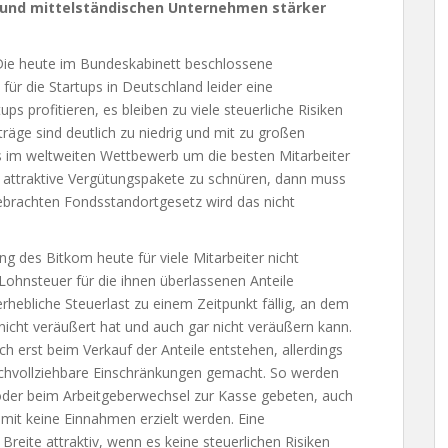
n und mittelständischen Unternehmen stärker
Die heute im Bundeskabinett beschlossene
 für die Startups in Deutschland leider eine
s profitieren, es bleiben zu viele steuerliche Risiken
eträge sind deutlich zu niedrig und mit zu großen
s im weltweiten Wettbewerb um die besten Mitarbeiter
 attraktive Vergütungspakete zu schnüren, dann muss
ebrachten Fondsstandortgesetz wird das nicht
 des Bitkom heute für viele Mitarbeiter nicht
g Lohnsteuer für die ihnen überlassenen Anteile
hebliche Steuerlast zu einem Zeitpunkt fällig, an dem
h nicht veräußert hat und auch gar nicht veräußern kann.
ich erst beim Verkauf der Anteile entstehen, allerdings
achvollziehbare Einschränkungen gemacht. So werden
 oder beim Arbeitgeberwechsel zur Kasse gebeten, auch
mit keine Einnahmen erzielt werden. Eine
 Breite attraktiv, wenn es keine steuerlichen Risiken