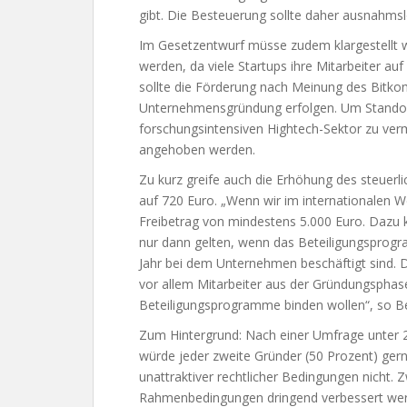
gibt. Die Besteuerung sollte daher ausnahmslo
Im Gesetzentwurf müsse zudem klargestellt w
werden, da viele Startups ihre Mitarbeiter 
sollte die Förderung nach Meinung des Bitkom
Unternehmensgründung erfolgen. Um Standor
forschungsintensiven Hightech-Sektor zu ver
angehoben werden.
Zu kurz greife auch die Erhöhung des steuerli
auf 720 Euro. „Wenn wir im internationalen 
Freibetrag von mindestens 5.000 Euro. Dazu 
nur dann gelten, wenn das Beteiligungsprogra
Jahr bei dem Unternehmen beschäftigt sind. Da
vor allem Mitarbeiter aus der Gründungsphase
Beteiligungsprogramme binden wollen“, so B
Zum Hintergrund: Nach einer Umfrage unter 2
würde jeder zweite Gründer (50 Prozent) gerne
unattraktiver rechtlicher Bedingungen nicht. Z
Rahmenbedingungen dringend verbessert werd