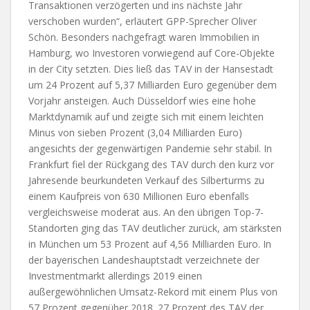
Transaktionen verzögerten und ins nächste Jahr
verschoben wurden“, erläutert GPP-Sprecher Oliver
Schön. Besonders nachgefragt waren Immobilien in
Hamburg, wo Investoren vorwiegend auf Core-Objekte
in der City setzten. Dies ließ das TAV in der Hansestadt
um 24 Prozent auf 5,37 Milliarden Euro gegenüber dem
Vorjahr ansteigen. Auch Düsseldorf wies eine hohe
Marktdynamik auf und zeigte sich mit einem leichten
Minus von sieben Prozent (3,04 Milliarden Euro)
angesichts der gegenwärtigen Pandemie sehr stabil. In
Frankfurt fiel der Rückgang des TAV durch den kurz vor
Jahresende beurkundeten Verkauf des Silberturms zu
einem Kaufpreis von 630 Millionen Euro ebenfalls
vergleichsweise moderat aus. An den übrigen Top-7-
Standorten ging das TAV deutlicher zurück, am stärksten
in München um 53 Prozent auf 4,56 Milliarden Euro. In
der bayerischen Landeshauptstadt verzeichnete der
Investmentmarkt allerdings 2019 einen
außergewöhnlichen Umsatz-Rekord mit einem Plus von
57 Prozent gegenüber 2018. 27 Prozent des TAV der