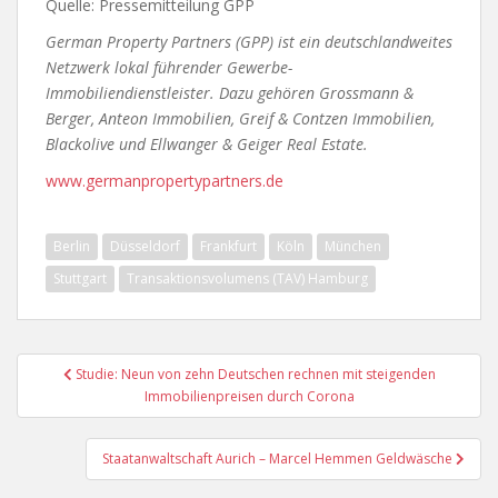
Quelle: Pressemitteilung GPP
German Property Partners (GPP) ist ein deutschlandweites
Netzwerk lokal führender Gewerbe-
Immobiliendienstleister. Dazu gehören Grossmann &
Berger, Anteon Immobilien, Greif & Contzen Immobilien,
Blackolive und Ellwanger & Geiger Real Estate.
www.germanpropertypartners.de
Berlin
Düsseldorf
Frankfurt
Köln
München
Stuttgart
Transaktionsvolumens (TAV) Hamburg
Beitragsnavigation
Studie: Neun von zehn Deutschen rechnen mit steigenden
Immobilienpreisen durch Corona
Staatanwaltschaft Aurich – Marcel Hemmen Geldwäsche