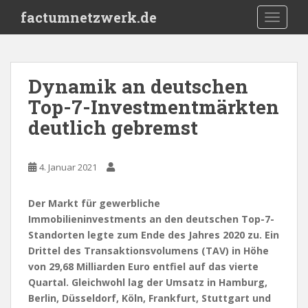
S
factumnetzwerk.de
TOGGLE
k
i
p
t
Dynamik an deutschen
o
Top-7-Investmentmärkten
m
a
deutlich gebremst
i
n
c
4. Januar 2021
o
n
Der Markt für gewerbliche
t
Immobilieninvestments an den deutschen Top-7-
e
Standorten legte zum Ende des Jahres 2020 zu. Ein
n
Drittel des Transaktionsvolumens (TAV) in Höhe
t
von 29,68 Milliarden Euro entfiel auf das vierte
Quartal. Gleichwohl lag der Umsatz in Hamburg,
Berlin, Düsseldorf, Köln, Frankfurt, Stuttgart und