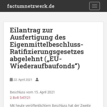
S
factumnetzwerk.de
TOGGLE
k
i
p
t
Eilantrag zur
o
Ausfertigung des
m
a
Eigenmittelbeschluss-
i
Ratifizierungsgesetzes
n
abgelehnt („EU-
c
o
Wiederaufbaufonds“)
n
t
e
22. April 2021
n
t
Beschluss vom 15. April 2021
2 BvR 547/21
Mit heute veröffentlichtem Beschluss hat der Zweite