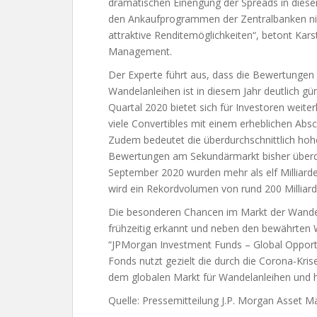
dramatischen Einengung der Spreads in diese
den Ankaufprogrammen der Zentralbanken nich
attraktive Renditemöglichkeiten“, betont Kars
Management.
Der Experte führt aus, dass die Bewertungen 
Wandelanleihen ist in diesem Jahr deutlich gü
Quartal 2020 bietet sich für Investoren weiter
viele Convertibles mit einem erheblichen Absc
Zudem bedeutet die überdurchschnittlich hoh
Bewertungen am Sekundärmarkt bisher überdurc
September 2020 wurden mehr als elf Milliard
wird ein Rekordvolumen von rund 200 Milliard
Die besonderen Chancen im Markt der Wande
frühzeitig erkannt und neben den bewährten 
“JPMorgan Investment Funds – Global Opportu
Fonds nutzt gezielt die durch die Corona-Kr
dem globalen Markt für Wandelanleihen und 
Quelle: Pressemitteilung J.P. Morgan Asset