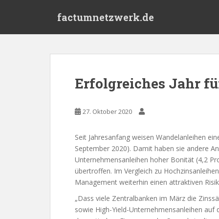
S
factumnetzwerk.de
k
i
p
t
o
m
Erfolgreiches Jahr f
a
i
n
27. Oktober 2020
c
o
Seit Jahresanfang weisen Wandelanleihen eine
n
September 2020). Damit haben sie andere Anl
t
Unternehmensanleihen hoher Bonität (4,2 Proz
e
übertroffen. Im Vergleich zu Hochzinsanleihen
n
Management weiterhin einen attraktiven Risi
t
„Dass viele Zentralbanken im März die Zinss
sowie High-Yield-Unternehmensanleihen auf 