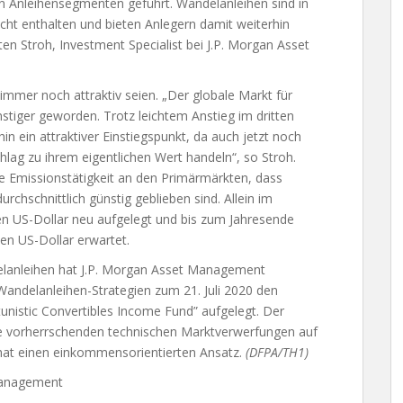
n Anleihensegmenten geführt. Wandelanleihen sind in
t enthalten und bieten Anlegern damit weiterhin
ten Stroh, Investment Specialist bei J.P. Morgan Asset
immer noch attraktiv seien. „Der globale Markt für
nstiger geworden. Trotz leichtem Anstieg im dritten
hin ein attraktiver Einstiegspunkt, da auch jetzt noch
hlag zu ihrem eigentlichen Wert handeln“, so Stroh.
e Emissionstätigkeit an den Primärmärkten, dass
hschnittlich günstig geblieben sind. Allein im
en US-Dollar neu aufgelegt und bis zum Jahresende
en US-Dollar erwartet.
lanleihen hat J.P. Morgan Asset Management
Wandelanleihen-Strategien zum 21. Juli 2020 den
nistic Convertibles Income Fund” aufgelegt. Der
ise vorherrschenden technischen Marktverwerfungen auf
hat einen einkommensorientierten Ansatz.
(DFPA/TH1)
 Management