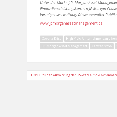
Unter der Marke J.P. Morgan Asset Management 
Finanzdienstleistungskonzern JP Morgan Chase 
Vermögensverwaltung. Dieser verwaltet Publiku
www.jpmorganassetmanagement.de
Corona-Krise
High-Yield-Unternehmensanleihen
J.P. Morgan Asset Management
Karsten Stroh
Beitragsnavigation
NN IP zu den Auswirkung der US-Wahl auf die Aktienmär