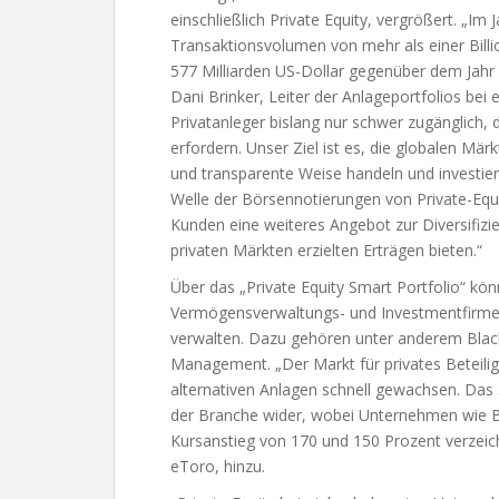
einschließlich Private Equity, vergrößert. „Im 
Transaktionsvolumen von mehr als einer Billi
577 Milliarden US-Dollar gegenüber dem Jahr 2
Dani Brinker, Leiter der Anlageportfolios bei 
Privatanleger bislang nur schwer zugänglich,
erfordern. Unser Ziel ist es, die globalen Mär
und transparente Weise handeln und investier
Welle der Börsennotierungen von Private-Eq
Kunden eine weiteres Angebot zur Diversifizie
privaten Märkten erzielten Erträgen bieten.“
Über das „Private Equity Smart Portfolio“ kö
Vermögensverwaltungs- und Investmentfirmen
verwalten. Dazu gehören unter anderem Black
Management. „Der Markt für privates Beteili
alternativen Anlagen schnell gewachsen. Das 
der Branche wider, wobei Unternehmen wie Bl
Kursanstieg von 170 und 150 Prozent verzeichn
eToro, hinzu.