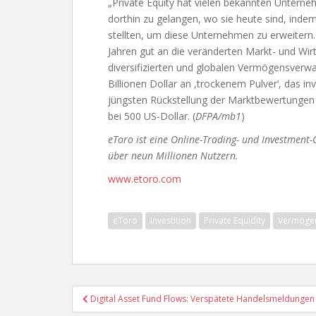
„Private Equity hat vielen bekannten Unterne
dorthin zu gelangen, wo sie heute sind, indem
stellten, um diese Unternehmen zu erweitern. 
Jahren gut an die veränderten Markt- und Wir
diversifizierten und globalen Vermögensverw
Billionen Dollar an ,trockenem Pulver‘, das i
jüngsten Rückstellung der Marktbewertungen pro
bei 500 US-Dollar. (
DFPA/mb1
)
eToro ist eine Online-Trading- und Investment
über neun Millionen Nutzern.
www.etoro.com
eToro
Investition
Private Equidity
Vermögen
Beitragsnavigation
Digital Asset Fund Flows: Verspätete Handelsmeldungen 