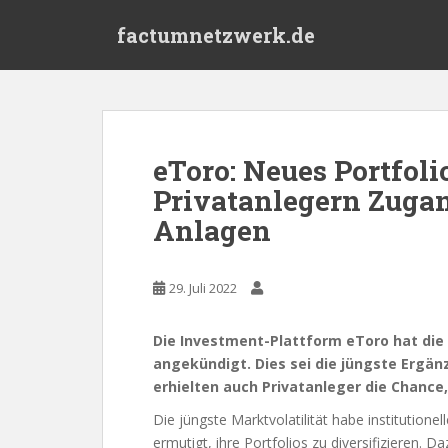
S
factumnetzwerk.de
k
i
p
t
o
m
eToro: Neues Portfoli
a
Privatanlegern Zugan
i
n
Anlagen
c
o
n
29. Juli 2022
t
e
Die Investment-Plattform eToro hat die 
n
angekündigt. Dies sei die jüngste Ergä
t
erhielten auch Privatanleger die Chance,
Die jüngste Marktvolatilität habe institutio
ermutigt, ihre Portfolios zu diversifizieren. 