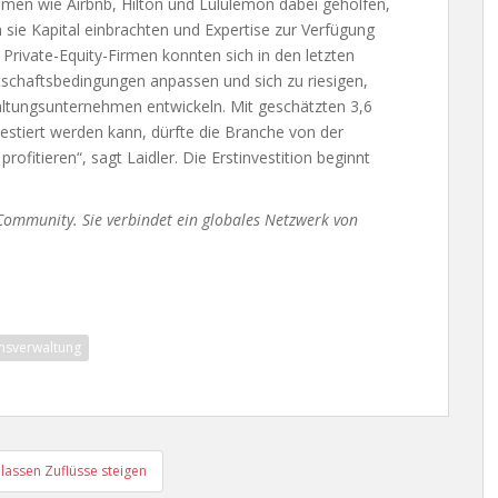
hmen wie Airbnb, Hilton und Lululemon dabei geholfen,
 sie Kapital einbrachten und Expertise zur Verfügung
Private-Equity-Firmen konnten sich in den letzten
tschaftsbedingungen anpassen und sich zu riesigen,
altungsunternehmen entwickeln. Mit geschätzten 3,6
nvestiert werden kann, dürfte die Branche von der
fitieren“, sagt Laidler. Die Erstinvestition beginnt
-Community. Sie verbindet ein globales Netzwerk von
sverwaltung
lassen Zuflüsse steigen