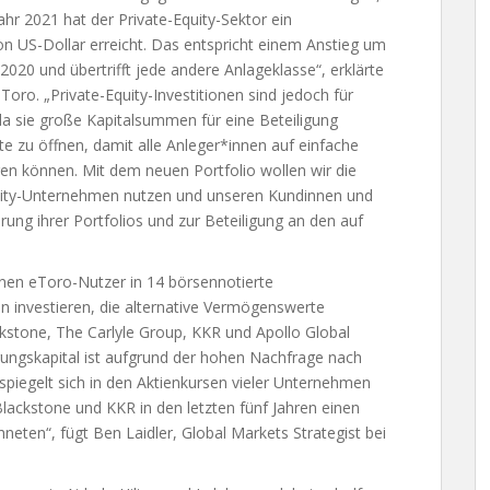
Jahr 2021 hat der Private-Equity-Sektor ein
on US-Dollar erreicht. Das entspricht einem Anstieg um
020 und übertrifft jede andere Anlageklasse“, erklärte
eToro. „Private-Equity-Investitionen sind jedoch für
 da sie große Kapitalsummen für eine Beteiligung
kte zu öffnen, damit alle Anleger*innen auf einfache
en können. Mit dem neuen Portfolio wollen wir die
uity-Unternehmen nutzen und unseren Kundinnen und
rung ihrer Portfolios und zur Beteiligung an den auf
nnen eToro-Nutzer in 14 börsennotierte
 investieren, die alternative Vermögenswerte
stone, The Carlyle Group, KKR und Apollo Global
gungskapital ist aufgrund der hohen Nachfrage nach
spiegelt sich in den Aktienkursen vieler Unternehmen
ackstone und KKR in den letzten fünf Jahren einen
eten“, fügt Ben Laidler, Global Markets Strategist bei