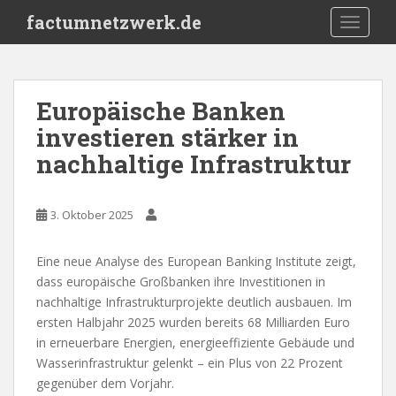
S
factumnetzwerk.de
TOGGLE
k
i
p
t
Europäische Banken
o
investieren stärker in
m
a
nachhaltige Infrastruktur
i
n
c
3. Oktober 2025
o
n
Eine neue Analyse des European Banking Institute zeigt,
t
dass europäische Großbanken ihre Investitionen in
e
nachhaltige Infrastrukturprojekte deutlich ausbauen. Im
n
ersten Halbjahr 2025 wurden bereits 68 Milliarden Euro
t
in erneuerbare Energien, energieeffiziente Gebäude und
Wasserinfrastruktur gelenkt – ein Plus von 22 Prozent
gegenüber dem Vorjahr.