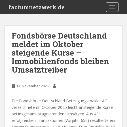
S
factumnetzwerk.de
TOGGLE
k
i
p
t
Fondsbörse Deutschland
o
meldet im Oktober
m
a
steigende Kurse –
i
Immobilienfonds bleiben
n
Umsatztreiber
c
o
n
13. November 2025
t
e
n
Die Fondsbörse Deutschland Beteiligungsmakler AG
t
verzeichnete im Oktober 2025 leicht ansteigende Kurse
bei insgesamt stagnierenden Umsätzen. Aus 431
erfolgreichen Transaktionen (Vorjahr: 652) resultierte ein
Nominalumsatz von 13,18 Millionen Euro (Vorjahr: 20,69