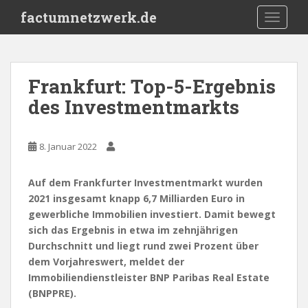
S
factumnetzwerk.de
TOGGLE
k
i
p
t
Frankfurt: Top-5-Ergebnis
o
des Investmentmarkts
m
a
i
8. Januar 2022
n
c
o
Auf dem Frankfurter Investmentmarkt wurden
n
2021 insgesamt knapp 6,7 Milliarden Euro in
t
gewerbliche Immobilien investiert. Damit bewegt
e
sich das Ergebnis in etwa im zehnjährigen
n
Durchschnitt und liegt rund zwei Prozent über
t
dem Vorjahreswert, meldet der
Immobiliendienstleister BNP Paribas Real Estate
(BNPPRE).