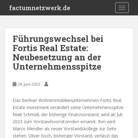
S
factumnetzwerk.de
TOGGLE
k
i
p
t
Führungswechsel bei
o
Fortis Real Estate:
m
a
Neubesetzung an der
i
Unternehmensspitze
n
c
o
29. Juni 2023
n
t
Das Berliner Wohnimmobilienunternehmen Fortis Real
e
Estate Investment verändert seine Unternehmensspitze.
n
Maik Schmidl, der bisherige Finanzvorstand, wird ab Juli
t
2023 zum Vorstandsvorsitzenden ernannt. Ihm wird
Marco Mendler als neuer Vorstandskollege zur Seite
stehen. Oliver Koch, bisheriger Vorstand, verlässt das