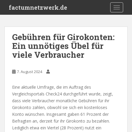
S
factumnetzwerk.de
TOGGLE
k
i
p
t
Gebühren für Girokonten:
o
Ein unnötiges Übel für
m
a
viele Verbraucher
i
n
c
7. August 2024
o
n
Eine aktuelle Umfrage, die im Auftrag des
t
Vergleichsportals Check24 durchgeführt wurde, zeigt,
e
dass viele Verbraucher monatliche Gebühren für ihr
n
Girokonto zahlen, obwohl sie sich ein kostenloses
t
Konto wünschen. Insgesamt gaben 61 Prozent der
Befragten an, derzeit für ihr Girokonto zu bezahlen.
Lediglich etwa ein Viertel (28 Prozent) nutzt ein