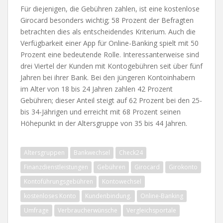
Für diejenigen, die Gebühren zahlen, ist eine kostenlose
Girocard besonders wichtig; 58 Prozent der Befragten
betrachten dies als entscheidendes Kriterium. Auch die
Verfügbarkeit einer App für Online-Banking spielt mit 50
Prozent eine bedeutende Rolle. Interessanterweise sind
drei Viertel der Kunden mit Kontogebühren seit über fünf
Jahren bei ihrer Bank. Bei den jüngeren Kontoinhabern
im Alter von 18 bis 24 Jahren zahlen 42 Prozent
Gebühren; dieser Anteil steigt auf 62 Prozent bei den 25-
bis 34-Jährigen und erreicht mit 68 Prozent seinen
Höhepunkt in der Altersgruppe von 35 bis 44 Jahren.
Altersgruppen
Bankwechsel
Check24
Finanzdienstleistungen
Gebühren
Girocard
Girokonto
Kontoführungsgebühren
Kontowechsel
kostenloses Konto
Kundenbindung.
Online-Banking
Umfrage
Verbraucherwünsche
Vergleichsportale