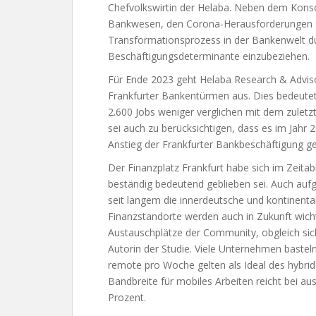
Chefvolkswirtin der Helaba. Neben dem Kons
Bankwesen, den Corona-Herausforderungen s
Transformationsprozess in der Bankenwelt d
Beschäftigungsdeterminante einzubeziehen.
Für Ende 2023 geht Helaba Research & Adviso
Frankfurter Bankentürmen aus. Dies bedeutet
2.600 Jobs weniger verglichen mit dem zuletz
sei auch zu berücksichtigen, dass es im Jahr 
Anstieg der Frankfurter Bankbeschäftigung 
Der Finanzplatz Frankfurt habe sich im Zeita
beständig bedeutend geblieben sei. Auch aufg
seit langem die innerdeutsche und kontinenta
Finanzstandorte werden auch in Zukunft wicht
Austauschplätze der Community, obgleich sich 
Autorin der Studie. Viele Unternehmen bastel
remote pro Woche gelten als Ideal des hybride
Bandbreite für mobiles Arbeiten reicht bei 
Prozent.