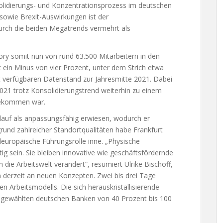
olidierungs- und Konzentrationsprozess im deutschen
owie Brexit-Auswirkungen ist der
urch die beiden Megatrends vermehrt als
ry somit nun von rund 63.500 Mitarbeitern in den
 ein Minus von vier Prozent, unter dem Strich etwa
t verfügbaren Datenstand zur Jahresmitte 2021. Dabei
2021 trotz Konsolidierungstrend weiterhin zu einem
gekommen war.
blauf als anpassungsfähig erwiesen, wodurch er
rund zahlreicher Standortqualitäten habe Frankfurt
leuropäische Führungsrolle inne. „Physische
ig sein. Sie bleiben innovative wie geschäftsfördernde
die Arbeitswelt verändert“, resümiert Ulrike Bischoff,
n derzeit an neuen Konzepten. Zwei bis drei Tage
n Arbeitsmodells. Die sich herauskristallisierende
ausgewählten deutschen Banken von 40 Prozent bis 100