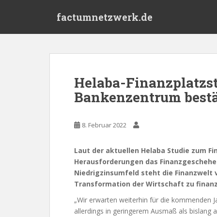
S
factumnetzwerk.de
k
i
p
t
o
m
Helaba-Finanzplatzst
a
Bankenzentrum best
i
n
c
8. Februar 2022
o
n
t
Laut der aktuellen Helaba Studie zum Fi
e
Herausforderungen das Finanzgeschehe
n
Niedrigzinsumfeld steht die Finanzwelt
t
Transformation der Wirtschaft zu finanz
„Wir erwarten weiterhin für die kommenden Ja
allerdings in geringerem Ausmaß als bislang 