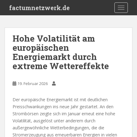
S
factumnetzwerk.de
TOGGLE
k
i
p
t
Hohe Volatilität am
o
europäischen
m
a
Energiemarkt durch
i
extreme Wettereffekte
n
c
o
19. Februar 2026
n
t
Der europäische Energiemarkt ist mit deutlichen
e
Preisschwankungen ins neue Jahr gestartet. An den
n
Strombörsen zeigte sich im Januar erneut eine hohe
t
Volatilität, ausgelöst unter anderem durch
außergewöhnliche Wetterbedingungen, die die
Stromerzeugung aus erneuerbaren Energien in vielen