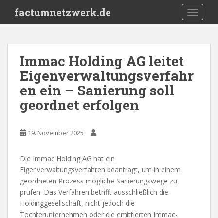
S
factumnetzwerk.de
TOGGLE
k
i
p
t
Immac Holding AG leitet
o
Eigenverwaltungsverfahr
m
a
en ein – Sanierung soll
i
geordnet erfolgen
n
c
o
19. November 2025
n
t
Die Immac Holding AG hat ein
e
Eigenverwaltungsverfahren beantragt, um in einem
n
geordneten Prozess mögliche Sanierungswege zu
t
prüfen. Das Verfahren betrifft ausschließlich die
Holdinggesellschaft, nicht jedoch die
Tochterunternehmen oder die emittierten Immac-