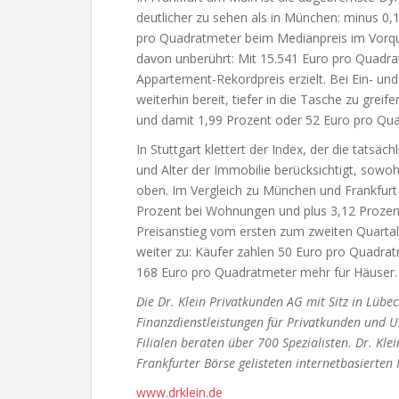
deutlicher zu sehen als in München: minus 0
pro Quadratmeter beim Medianpreis im Vorqua
davon unberührt: Mit 15.541 Euro pro Quadra
Appartement-Rekordpreis erzielt. Bei Ein- un
weiterhin bereit, tiefer in die Tasche zu grei
und damit 1,99 Prozent oder 52 Euro pro Qua
In Stuttgart klettert der Index, der die tatsä
und Alter der Immobilie berücksichtigt, sowo
oben. Im Vergleich zu München und Frankfurt 
Prozent bei Wohnungen und plus 3,12 Prozent
Preisanstieg vom ersten zum zweiten Quartal.
weiter zu: Käufer zahlen 50 Euro pro Quadra
168 Euro pro Quadratmeter mehr für Häuser
Die Dr. Klein Privatkunden AG mit Sitz in Lübe
Finanzdienstleistungen für Privatkunden und 
Filialen beraten über 700 Spezialisten. Dr. Kle
Frankfurter Börse gelisteten internetbasierten 
www.drklein.de