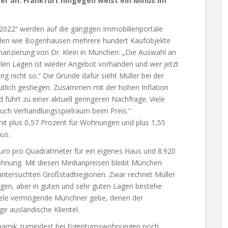
ter an. Frankfurt hingegen weist ein Minus im
 2022“ werden auf die gängigen Immobilienportale
teilen wie Bogenhausen mehrere hundert Kaufobjekte
finanzierung von Dr. Klein in München: „Die Auswahl an
allen Lagen ist wieder Angebot vorhanden und wer jetzt
ang nicht so.“ Die Gründe dafür sieht Müller bei der
utlich gestiegen. Zusammen mit der hohen Inflation
 führt zu einer aktuell geringeren Nachfrage. Viele
 auch Verhandlungsspielraum beim Preis.“
mit plus 0,57 Prozent für Wohnungen und plus 1,55
us.
uro pro Quadratmeter für ein eigenes Haus und 8.920
hnung. Mit diesen Medianpreisen bleibt München
n untersuchten Großstadtregionen. Zwar rechnet Müller
lagen, aber in guten und sehr guten Lagen bestehe
n viele vermögende Münchner gebe, denen der
ge ausländische Klientel.
Dynamik zumindest bei Eigentumswohnungen noch