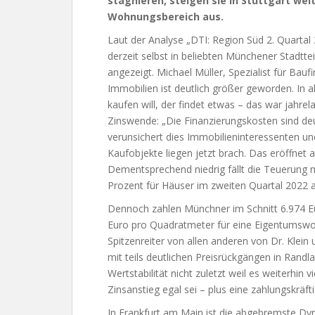
stagnieren, steigen sie in Stuttgart wei
Wohnungsbereich aus.
Laut der Analyse „DTI: Region Süd 2. Quartal
derzeit selbst in beliebten Münchener Stadt
angezeigt.
Michael Müller, Spezialist für Bau
Immobilien ist deutlich größer geworden. In 
kaufen will, der findet etwas – das war jahrel
Zinswende: „Die Finanzierungskosten sind de
verunsichert dies Immobilieninteressenten und
Kaufobjekte liegen jetzt brach. Das eröffnet
Dementsprechend niedrig fällt die Teuerung 
Prozent für Häuser im zweiten Quartal 2022 a
Dennoch zahlen Münchner im Schnitt 6.974 E
Euro pro Quadratmeter für eine Eigentumswo
Spitzenreiter von allen anderen von Dr. Klei
mit teils deutlichen Preisrückgängen in Rand
Wertstabilität nicht zuletzt weil es weiterhi
Zinsanstieg egal sei – plus eine zahlungskräfti
In Frankfurt am Main ist die abgebremste 