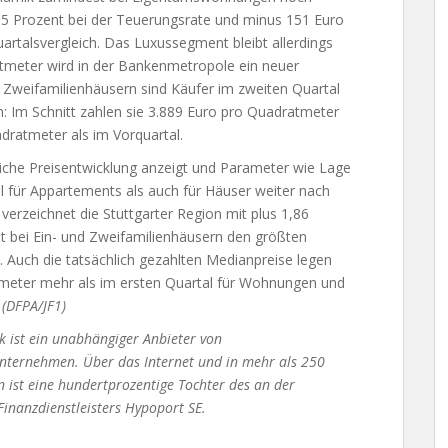
,15 Prozent bei der Teuerungsrate und minus 151 Euro
rtalsvergleich. Das Luxussegment bleibt allerdings
tmeter wird in der Bankenmetropole ein neuer
d Zweifamilienhäusern sind Käufer im zweiten Quartal
fen: Im Schnitt zahlen sie 3.889 Euro pro Quadratmeter
dratmeter als im Vorquartal.
chliche Preisentwicklung anzeigt und Parameter wie Lage
hl für Appartements als auch für Häuser weiter nach
verzeichnet die Stuttgarter Region mit plus 1,86
 bei Ein- und Zweifamilienhäusern den größten
 Auch die tatsächlich gezahlten Medianpreise legen
tmeter mehr als im ersten Quartal für Wohnungen und
.
(DFPA/JF1)
ck ist ein unabhängiger Anbieter von
Unternehmen. Über das Internet und in mehr als 250
in ist eine hundertprozentige Tochter des an der
Finanzdienstleisters Hypoport SE.