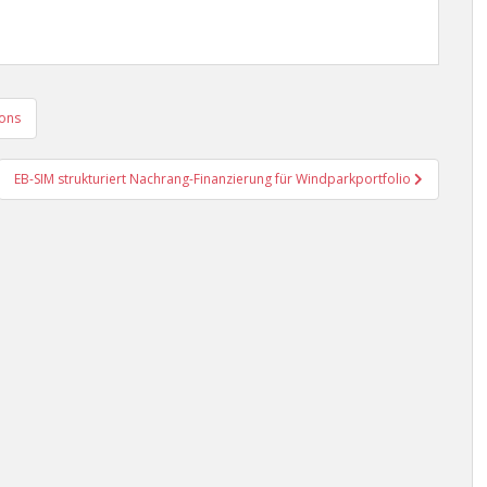
ions
EB-SIM strukturiert Nachrang-Finanzierung für Windparkportfolio