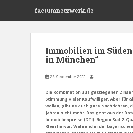
S
factumnetzwerk.de
k
i
p
t
o
m
Immobilien im Süden:
a
in München“
i
n
c
28. September 2022
o
n
t
Die Kombination aus gestiegenen Zinsen
e
Stimmung vieler Kaufwilliger. Aber für a
n
wollen, gibt es auch gute Nachrichten, 
t
Jahren nicht mehr. Das geht aus der Dat
Immobilienpreise (DTI): Region Süd 2. Qu
Klein hervor. Während in der bayerische