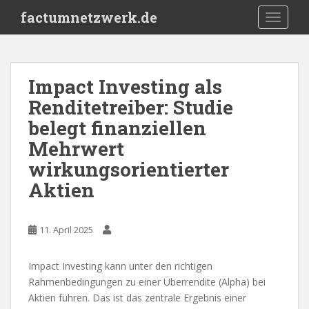
S
factumnetzwerk.de
TOGGLE
k
i
p
t
Impact Investing als
o
Renditetreiber: Studie
m
a
belegt finanziellen
i
Mehrwert
n
wirkungsorientierter
c
o
Aktien
n
t
e
11. April 2025
n
t
Impact Investing kann unter den richtigen
Rahmenbedingungen zu einer Überrendite (Alpha) bei
Aktien führen. Das ist das zentrale Ergebnis einer