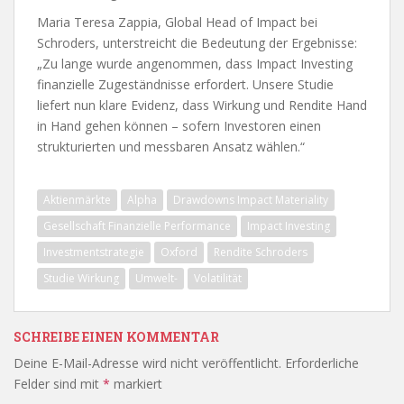
Maria Teresa Zappia, Global Head of Impact bei
Schroders, unterstreicht die Bedeutung der Ergebnisse:
„Zu lange wurde angenommen, dass Impact Investing
finanzielle Zugeständnisse erfordert. Unsere Studie
liefert nun klare Evidenz, dass Wirkung und Rendite Hand
in Hand gehen können – sofern Investoren einen
strukturierten und messbaren Ansatz wählen.“
Aktienmärkte
Alpha
Drawdowns Impact Materiality
Gesellschaft Finanzielle Performance
Impact Investing
Investmentstrategie
Oxford
Rendite Schroders
Studie Wirkung
Umwelt-
Volatilität
SCHREIBE EINEN KOMMENTAR
Deine E-Mail-Adresse wird nicht veröffentlicht.
Erforderliche
Felder sind mit
*
markiert