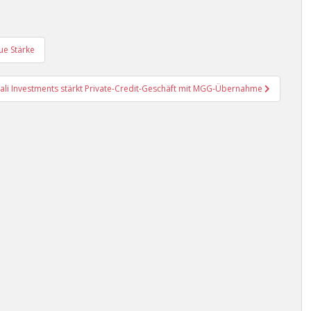
ue Stärke
ali Investments stärkt Private-Credit-Geschäft mit MGG-Übernahme