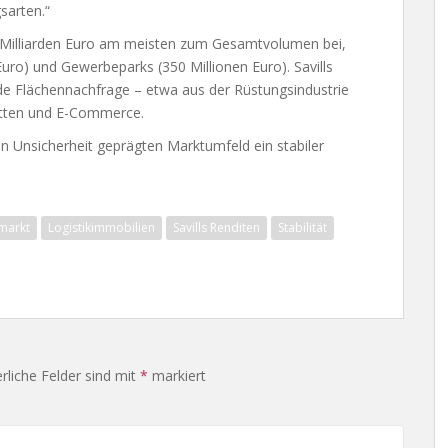
sarten.“
5 Milliarden Euro am meisten zum Gesamtvolumen bei,
Euro) und Gewerbeparks (350 Millionen Euro). Savills
ende Flächennachfrage – etwa aus der Rüstungsindustrie
etten und E-Commerce.
on Unsicherheit geprägten Marktumfeld ein stabiler
markt
Logistikimmobilien
Savills Renditen
Stabilität
rliche Felder sind mit
*
markiert