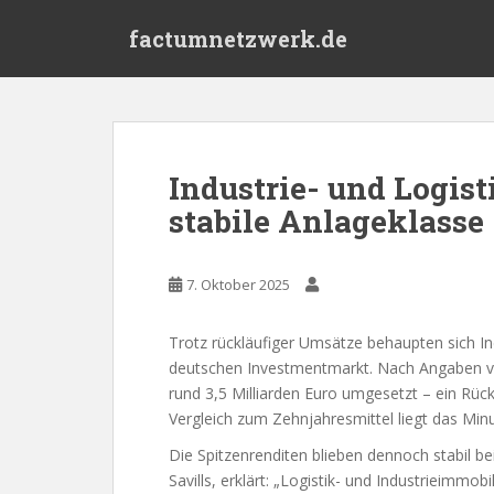
S
factumnetzwerk.de
k
i
p
t
o
m
Industrie- und Logis
a
stabile Anlageklasse
i
n
c
7. Oktober 2025
o
n
t
Trotz rückläufiger Umsätze behaupten sich Ind
e
deutschen Investmentmarkt. Nach Angaben von
n
rund 3,5 Milliarden Euro umgesetzt – ein Rü
t
Vergleich zum Zehnjahresmittel liegt das Min
Die Spitzenrenditen blieben dennoch stabil be
Savills, erklärt: „Logistik- und Industrieimmob