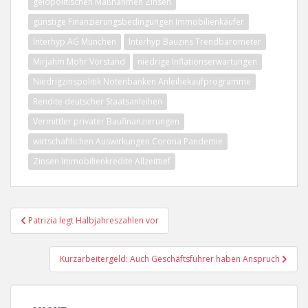
geldpolitischen Maßnahmen Zinsen
günstige Finanzierungsbedingungen Immobilienkäufer
Interhyp AG München
Interhyp Bauzins Trendbarometer
Mirjahm Mohr Vorstand
niedrige Inflationserwartungen
Niedrigzinspolitik Notenbanken Anleihekaufprogramme
Rendite deutscher Staatsanleihen
Vermittler privater Baufinanzierungen
wirtschaftlichen Auswirkungen Corona Pandemie
Zinsen Immobilienkredite Allzeittief
Beitragsnavigation
Patrizia legt Halbjahreszahlen vor
Kurzarbeitergeld: Auch Geschäftsführer haben Anspruch