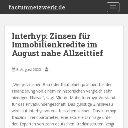
S
factumnetzwerk.de
TOGGLE
k
i
p
t
Interhyp: Zinsen für
o
Immobilienkredite im
m
a
August nahe Allzeittief
i
n
c
8. August 2020
o
n
„Wer jetzt einen Bau oder Kauf plant, profitiert bei der
t
Finanzierung von einem im historischen Vergleich sehr
e
niedrigen Niveau“, sagt Mirjam Mohr, Interhyp-Vorstand
n
für das Privatkundengeschäft. Das günstige Zinsniveau
t
wird laut Interhyp vorerst bestehen bleiben. Das Interhyp
Bauzins-Trendbarometer, eine aktuelle Umfrage unter
den Experten von zehn deutschen Kreditinstituten, zeigt