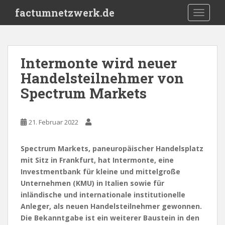
S
factumnetzwerk.de
TOGGLE
k
i
p
t
Intermonte wird neuer
o
Handelsteilnehmer von
m
a
Spectrum Markets
i
n
c
21. Februar 2022
o
n
Spectrum Markets, paneuropäischer Handelsplatz
t
mit Sitz in Frankfurt, hat Intermonte, eine
e
Investmentbank für kleine und mittelgroße
n
Unternehmen (KMU) in Italien sowie für
t
inländische und internationale institutionelle
Anleger, als neuen Handelsteilnehmer gewonnen.
Die Bekanntgabe ist ein weiterer Baustein in den