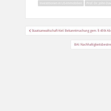
Investitionen in US-Immobilien
Prof. Dr. John Da
Beitragsnavigation
Staatsanwaltschaft Kiel: Bekanntmachung gem. § 459i Ab
BAI: Nachhaltigkeitsbest