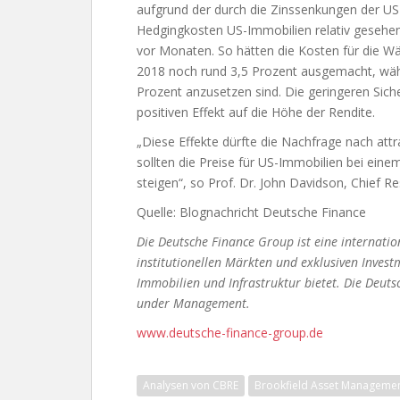
aufgrund der durch die Zinssenkungen der US
Hedgingkosten US-Immobilien relativ gesehen 
vor Monaten. So hätten die Kosten für die 
2018 noch rund 3,5 Prozent ausgemacht, währ
Prozent anzusetzen sind. Die geringeren Sic
positiven Effekt auf die Höhe der Rendite.
„Diese Effekte dürfte die Nachfrage nach attr
sollten die Preise für US-Immobilien bei eine
steigen“, so Prof. Dr. John Davidson, Chief 
Quelle: Blognachricht Deutsche Finance
Die Deutsche Finance Group ist eine internatio
institutionellen Märkten und exklusiven Investm
Immobilien und Infrastruktur bietet. Die Deuts
under Management.
www.deutsche-finance-group.de
Analysen von CBRE
Brookfield Asset Manageme