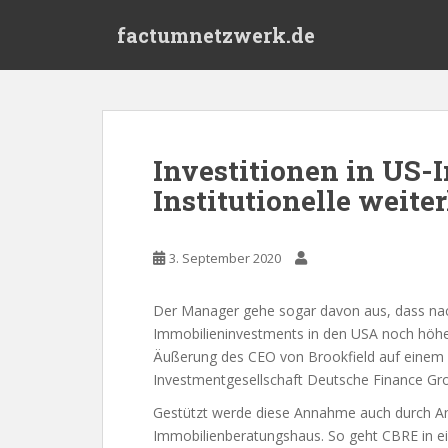
S
factumnetzwerk.de
k
i
p
t
o
m
Investitionen in US-
a
Institutionelle weite
i
n
c
3. September 2020
o
n
t
Der Manager gehe sogar davon aus, dass na
e
Immobilieninvestments in den USA noch höher
n
Äußerung des CEO von Brookfield auf einem In
t
Investmentgesellschaft Deutsche Finance Gro
Gestützt werde diese Annahme auch durch An
Immobilienberatungshaus. So geht CBRE in ein