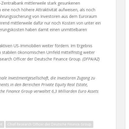
-Zentralbank mittlerweile stark gesunkenen
eine noch höhere Attraktivität aufweisen, als noch
Währungssicherung von Investoren aus dem Euroraum
end mittlerweile dafür nur noch Kosten von unter ein
herungskosten haben damit einen unmittelbaren
aktiven US-Immobilien weiter fördern. Im Ergebnis
m stabilen ökonomischen Umfeld mittelfristig weiter
Research Officer der Deutsche Finance Group.
(DFPA/AZ)
nale Investmentgesellschaft, die Investoren Zugang zu
ents in den Bereichen Private Equity Real Estate,
che Finance Group verwaltet 6,3 Milliarden Euro Assets
nt
Chief Research Officer der Deutsche Finance Group