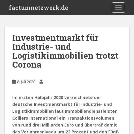
S
factumnetzwerk.de
TOGGLE
k
i
p
t
Investmentmarkt für
o
Industrie- und
m
a
Logistikimmobilien trotzt
i
Corona
n
c
o
8. Juli 2020
n
t
Im ersten Halbjahr 2020 verzeichnete der
e
deutsche Investmentmarkt für Industrie- und
n
Logistikimmobilien laut Immobiliendienstleister
t
Colliers International ein Transaktionsvolumen
von rund drei Milliarden Euro und übertraf damit
das Vorjahresniveau um 22 Prozent und den Fünf-