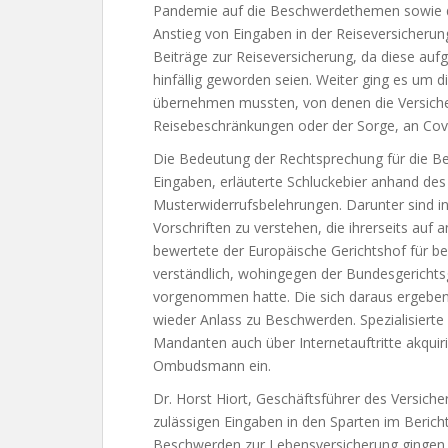
Pandemie auf die Beschwerdethemen sowie di
Anstieg von Eingaben in der Reiseversicherun
Beiträge zur Reiseversicherung, da diese aufg
hinfällig geworden seien. Weiter ging es um d
übernehmen mussten, von denen die Versich
Reisebeschränkungen oder der Sorge, an Covi
Die Bedeutung der Rechtsprechung für die Be
Eingaben, erläuterte Schluckebier anhand de
Musterwiderrufsbelehrungen. Darunter sind i
Vorschriften zu verstehen, die ihrerseits au
bewertete der Europäische Gerichtshof für be
verständlich, wohingegen der Bundesgerichts
vorgenommen hatte. Die sich daraus ergeben
wieder Anlass zu Beschwerden. Spezialisierte 
Mandanten auch über Internetauftritte akquiri
Ombudsmann ein.
Dr. Horst Hiort, Geschäftsführer des Versich
zulässigen Eingaben in den Sparten im Bericht
Beschwerden zur Lebensversicherung gingen 