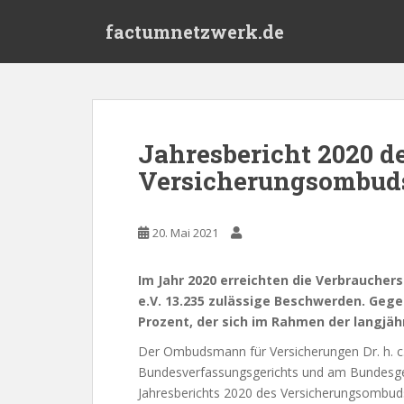
S
factumnetzwerk.de
k
i
p
t
o
m
Jahresbericht 2020 d
a
Versicherungsombuds
i
n
c
20. Mai 2021
o
n
t
Im Jahr 2020 erreichten die Verbrauche
e
e.V. 13.235 zulässige Beschwerden. Gege
n
Prozent, der sich im Rahmen der langjä
t
Der Ombudsmann für Versicherungen Dr. h. c.
Bundesverfassungsgerichts und am Bundesgeri
Jahresberichts 2020 des Versicherungsombud