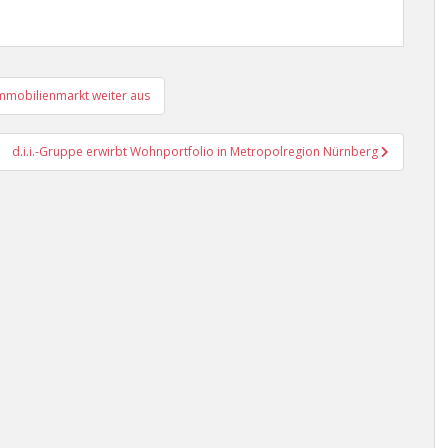
mmobilienmarkt weiter aus
d.i.i.-Gruppe erwirbt Wohnportfolio in Metropolregion Nürnberg