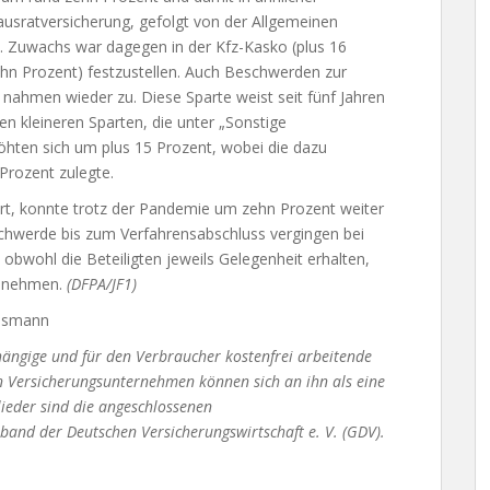
usratversicherung, gefolgt von der Allgemeinen
nt. Zuwachs war dagegen in der Kfz-Kasko (plus 16
zehn Prozent) festzustellen. Auch Beschwerden zur
 nahmen wieder zu. Diese Sparte weist seit fünf Jahren
en kleineren Sparten, die unter „Sonstige
öhten sich um plus 15 Prozent, wobei die dazu
Prozent zulegte.
ort, konnte trotz der Pandemie um zehn Prozent weiter
schwerde bis zum Verfahrensabschluss vergingen bei
 obwohl die Beteiligten jeweils Gelegenheit erhalten,
u nehmen.
(DFPA/JF1)
udsmann
ängige und für den Verbraucher kostenfrei arbeitende
n Versicherungsunternehmen können sich an ihn als eine
ieder sind die angeschlossenen
nd der Deutschen Versicherungswirtschaft e. V. (GDV).