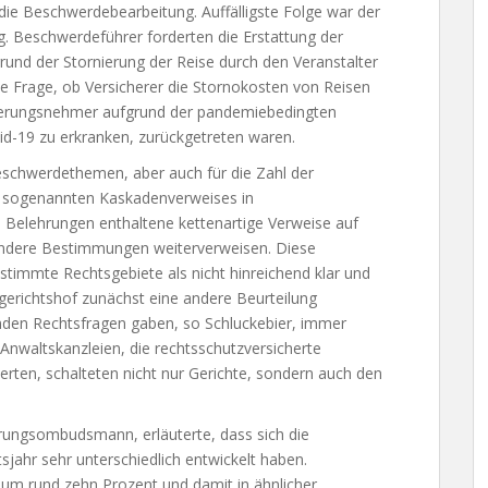
e Beschwerdebearbeitung. Auffälligste Folge war der
g. Beschwerdeführer forderten die Erstattung der
rund der Stornierung der Reise durch den Veranstalter
ie Frage, ob Versicherer die Stornokosten von Reisen
erungsnehmer aufgrund der pandemiebedingten
d-19 zu erkranken, zurückgetreten waren.
schwerdethemen, aber auch für die Zahl der
s sogenannten Kaskadenverweises in
n Belehrungen enthaltene kettenartige Verweise auf
f andere Bestimmungen weiterverweisen. Diese
stimmte Rechtsgebiete als nicht hinreichend klar und
gerichtshof zunächst eine andere Beurteilung
den Rechtsfragen gaben, so Schluckebier, immer
Anwaltskanzleien, die rechtsschutzversicherte
erten, schalteten nicht nur Gerichte, sondern auch den
erungsombudsmann, erläuterte, dass sich die
sjahr sehr unterschiedlich entwickelt haben.
um rund zehn Prozent und damit in ähnlicher