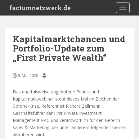
S
factumnetzwerk.de
TOGGLE
k
i
p
t
Kapitalmarktchancen und
o
Portfolio-Update zum
m
a
„First Private Wealth“
i
n
c
8. Mai 2020
o
n
Das quartalsweise angebotene Fonds- und
t
Kapitalmarktwebinar steht dieses Mal im Zeichen der
e
Corona-Krise. Referent ist Richard Zellmann,
n
Geschäftsführer der First Private Investment
t
Management KAG und verantwortlich für den Bereich
Sales & Marketing, der unter anderem folgende Themen
diskutieren wird: