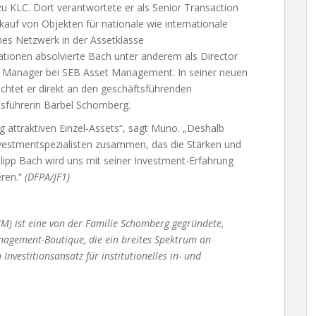
zu KLC. Dort verantwortete er als Senior Transaction
auf von Objekten für nationale wie internationale
hes Netzwerk in der Assetklasse
ationen absolvierte Bach unter anderem als Director
nt Manager bei SEB Asset Management. In seiner neuen
ichtet er direkt an den geschäftsführenden
tsführerin Bärbel Schomberg.
g attraktiven Einzel-Assets“, sagt Muno. „Deshalb
nvestmentspezialisten zusammen, das die Stärken und
lipp Bach wird uns mit seiner Investment-Erfahrung
eren.“
(DFPA/JF1)
M) ist eine von der Familie Schomberg gegründete,
nagement-Boutique, die ein breites Spektrum an
nvestitionsansatz für institutionelles in- und