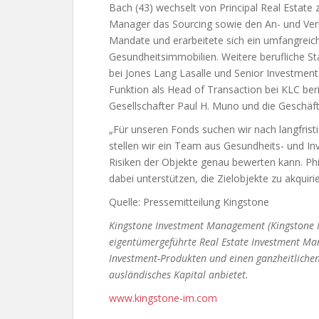
Bach (43) wechselt von Principal Real Estate 
Manager das Sourcing sowie den An- und Verk
Mandate und erarbeitete sich ein umfangreic
Gesundheitsimmobilien. Weitere berufliche St
bei Jones Lang Lasalle und Senior Investme
Funktion als Head of Transaction bei KLC ber
Gesellschafter Paul H. Muno und die Geschäf
„Für unseren Fonds suchen wir nach langfristi
stellen wir ein Team aus Gesundheits- und I
Risiken der Objekte genau bewerten kann. Phi
dabei unterstützen, die Zielobjekte zu akquiri
Quelle: Pressemitteilung Kingstone
Kingstone Investment Management (Kingstone I
eigentümergeführte Real Estate Investment Ma
Investment-Produkten und einen ganzheitlichen I
ausländisches Kapital anbietet.
www.kingstone-im.com