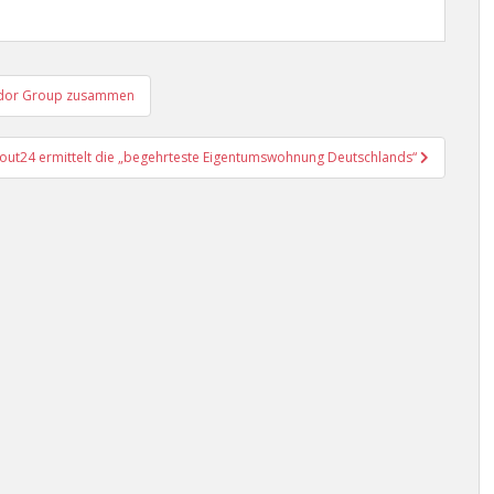
vesdor Group zusammen
ut24 ermittelt die „begehrteste Eigentumswohnung Deutschlands“