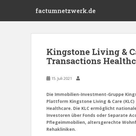
S
factumnetzwerk.de
k
i
p
t
o
m
Kingstone Living & C
a
Transactions Healthc
i
n
c
15. Juli 2021
o
n
t
Die Immobilien-Investment-Gruppe Kings
e
Plattform Kingstone Living & Care (KLC) 
n
Healthcare. Die KLC ermöglicht nationale
t
Investoren über Fonds oder Separate Ac
Pflegeimmobilien, altersgerechte Wohn
Rehakliniken.