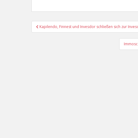
Beitragsnavigation
Kapilendo, Finnest und Invesdor schließen sich zur In
Immosco