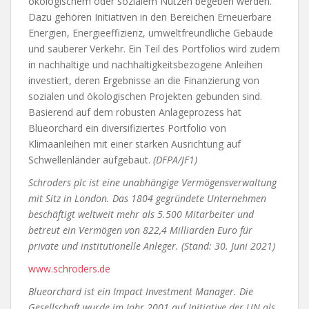
ökologischem oder sozialem Nutzen begeben werden.
Dazu gehören Initiativen in den Bereichen Erneuerbare
Energien, Energieeffizienz, umweltfreundliche Gebäude
und sauberer Verkehr. Ein Teil des Portfolios wird zudem
in nachhaltige und nachhaltigkeitsbezogene Anleihen
investiert, deren Ergebnisse an die Finanzierung von
sozialen und ökologischen Projekten gebunden sind.
Basierend auf dem robusten Anlageprozess hat
Blueorchard ein diversifiziertes Portfolio von
Klimaanleihen mit einer starken Ausrichtung auf
Schwellenländer aufgebaut.
(DFPA/JF1)
Schroders plc ist eine unabhängige Vermögensverwaltung
mit Sitz in London. Das 1804 gegründete Unternehmen
beschäftigt weltweit mehr als 5.500 Mitarbeiter und
betreut ein Vermögen von 822,4 Milliarden Euro für
private und institutionelle Anleger. (Stand: 30. Juni 2021)
www.schroders.de
Blueorchard ist ein Impact Investment Manager. Die
Gesellschaft wurde im Jahr 2001 auf Initiative der UN als