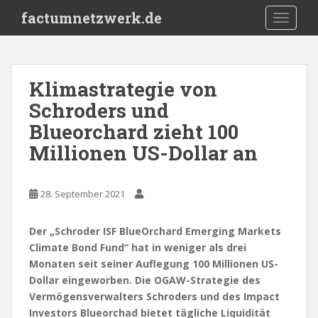
S
factumnetzwerk.de
TOGGLE
k
i
p
t
Klimastrategie von
o
Schroders und
m
a
Blueorchard zieht 100
i
Millionen US-Dollar an
n
c
o
28. September 2021
n
t
Der „Schroder ISF BlueOrchard Emerging Markets
e
Climate Bond Fund“ hat in weniger als drei
n
Monaten seit seiner Auflegung 100 Millionen US-
t
Dollar eingeworben. Die OGAW-Strategie des
Vermögensverwalters Schroders und des Impact
Investors Blueorchad bietet tägliche Liquidität