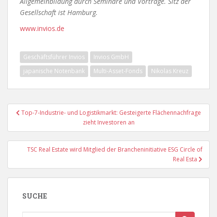
Allgemeinbildung durch Seminare und Vorträge. Sitz der
Gesellschaft ist Hamburg.
www.invios.de
Geschäftsführer Invios
Invios GmbH
japanische Notenbank
Multi-Asset-Fonds
Nikolas Kreuz
Beitragsnavigation
Top-7-Industrie- und Logistikmarkt: Gesteigerte Flächennachfrage
zieht Investoren an
TSC Real Estate wird Mitglied der Brancheninitiative ESG Circle of
Real Esta
SUCHE
Suche