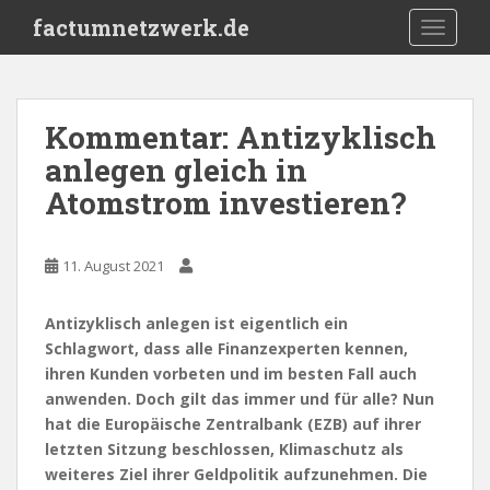
S
factumnetzwerk.de
TOGGLE
k
i
p
t
Kommentar: Antizyklisch
o
anlegen gleich in
m
a
Atomstrom investieren?
i
n
c
11. August 2021
o
n
Antizyklisch anlegen ist eigentlich ein
t
Schlagwort, dass alle Finanzexperten kennen,
e
ihren Kunden vorbeten und im besten Fall auch
n
anwenden. Doch gilt das immer und für alle? Nun
t
hat die Europäische Zentralbank (EZB) auf ihrer
letzten Sitzung beschlossen, Klimaschutz als
weiteres Ziel ihrer Geldpolitik aufzunehmen. Die