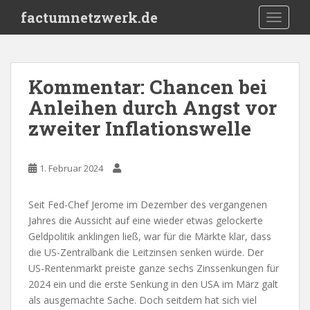
S
factumnetzwerk.de
TOGGLE
k
i
p
t
Kommentar: Chancen bei
o
Anleihen durch Angst vor
m
a
zweiter Inflationswelle
i
n
c
1. Februar 2024
o
n
Seit Fed-Chef Jerome im Dezember des vergangenen
t
Jahres die Aussicht auf eine wieder etwas gelockerte
e
Geldpolitik anklingen ließ, war für die Märkte klar, dass
n
die US-Zentralbank die Leitzinsen senken würde. Der
t
US-Rentenmarkt preiste ganze sechs Zinssenkungen für
2024 ein und die erste Senkung in den USA im März galt
als ausgemachte Sache. Doch seitdem hat sich viel