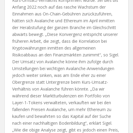
Kurs-Umsatz-Verhältnis komprimiert wurde. Sei dies bis
Anfang 2022 noch auf das rasche Wachstum der
Einnahmen aus On-Chain-Gebühren zurückzuführen,
hätten sich Avalanche und Ethereum im April inmitten
der Herabstufung der ganzen Branche im Gleichschritt
abwärts bewegt. „Diese Konvergenz entspricht unserer
früheren Arbeit, die zeigt, dass die Korrelation bei
Kryptowährungen inmitten des allgemeinen
Risikoabbaus an den Finanzmärkten zunimmt“, so Sigel.
Der Umsatz von Avalanche könne ihm zufolge durch
Umstellungen bei wichtigen Avalanche-Anwendungen
jedoch weiter sinken, was am Ende eher zu einer
Obergrenze statt Untergrenze beim Kurs-Umsatz-
Verhältnis von Avalanche führen könnte. „Da wir
während dieser Marktturbulenzen ein Portfolio von
Layer-1-Tokens verwalteten, verkauften wir bei den
fallenden Preisen Avalanche, um mehr Ethereum zu
kaufen und bewahrten so das Kapital auf der Suche
nach einer nachhaltigen Bodenbildung“, erklärt Sigel.
„Wie die obige Analyse zeigt, gibt es jedoch einen Preis,