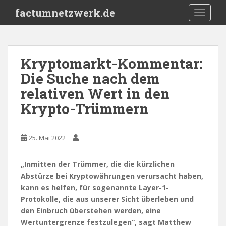
S
factumnetzwerk.de
TOGGLE
k
i
p
t
Kryptomarkt-Kommentar:
o
Die Suche nach dem
m
a
relativen Wert in den
i
Krypto-Trümmern
n
c
o
25. Mai 2022
n
t
„Inmitten der Trümmer, die die kürzlichen
e
Abstürze bei Kryptowährungen verursacht haben,
n
kann es helfen, für sogenannte Layer-1-
t
Protokolle, die aus unserer Sicht überleben und
den Einbruch überstehen werden, eine
Wertuntergrenze festzulegen“, sagt Matthew