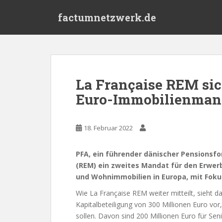
S
factumnetzwerk.de
k
i
p
t
o
m
La Française REM sic
a
Euro-Immobilienman
i
n
c
18. Februar 2022
o
n
t
PFA, ein führender dänischer Pensionsfo
e
(REM) ein zweites Mandat für den Erwer
n
und Wohnimmobilien in Europa, mit Fokus 
t
Wie La Française REM weiter mitteilt, sieht d
Kapitalbeteiligung von 300 Millionen Euro vo
sollen. Davon sind 200 Millionen Euro für S