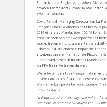
Frankreich und Belgien vorgesehen. Die restli
privaten Mietsektors (Private Rental Sector, 
investiert werden.
David Rendall, Managing Director von La Fran
Française und PFA arbeiten seit über zwei J
2019 ein erstes Mandat über 100 Millionen Eu
französischen Seniorenwohnportfolios übertr
wurde, freuen wir uns, unsere Partnerschaft
Schwerpunkt auf andere europäische Länder s
erweitern. Unsere internationale Plattform f
Europa wird sicherlich für dieses Mandat vo
ich PFA für ihr Vertrauen danken.“
„Wir arbeiten bereits seit einigen Jahren er
unsere Partnerschaft aus, um unsere Invest
Wohnen in Europa weiter voranzutreiben“, sa
PFA.
(DFPA/JF1)
La Française ist ein Vermögensverwalter, der s
Française verwaltet ein Vermögen von 55 Milli