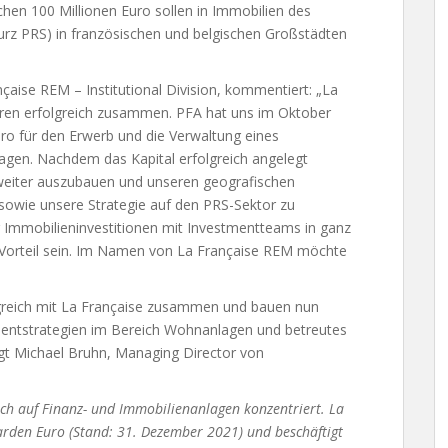
chen 100 Millionen Euro sollen in Immobilien des
kurz PRS) in französischen und belgischen Großstädten
çaise REM – Institutional Division, kommentiert: „La
ahren erfolgreich zusammen. PFA hat uns im Oktober
ro für den Erwerb und die Verwaltung eines
agen. Nachdem das Kapital erfolgreich angelegt
 weiter auszubauen und unseren geografischen
owie unsere Strategie auf den PRS-Sektor zu
ür Immobilieninvestitionen mit Investmentteams in ganz
n Vorteil sein. Im Namen von La Française REM möchte
folgreich mit La Française zusammen und bauen nun
mentstrategien im Bereich Wohnanlagen und betreutes
gt Michael Bruhn, Managing Director von
ich auf Finanz- und Immobilienanlagen konzentriert. La
arden Euro (Stand: 31. Dezember 2021) und beschäftigt