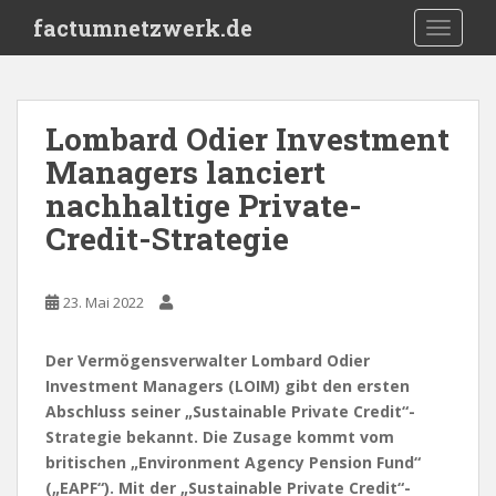
S
factumnetzwerk.de
TOGGLE
k
i
p
t
Lombard Odier Investment
o
Managers lanciert
m
a
nachhaltige Private-
i
Credit-Strategie
n
c
o
23. Mai 2022
n
t
Der Vermögensverwalter Lombard Odier
e
Investment Managers (LOIM) gibt den ersten
n
Abschluss seiner „Sustainable Private Credit“-
t
Strategie bekannt. Die Zusage kommt vom
britischen „Environment Agency Pension Fund“
(„EAPF“). Mit der „Sustainable Private Credit“-