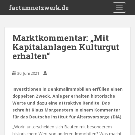
S
factumnetzwerk.de
TOGGLE
k
i
p
t
Marktkommentar: „Mit
o
Kapitalanlagen Kulturgut
m
a
erhalten“
i
n
c
30. Juni 2021
o
n
Investitionen in Denkmalimmobilien erfüllen einen
t
doppelten Zweck. Anleger erhalten historische
e
Werte und dazu eine attraktive Rendite. Das
n
schreibt Klaus Morgenstern in einem Kommentar
t
für das Deutsche Institut für Altersvorsorge (DIA).
„Worin unterscheiden sich Bauten mit besonderem
historischem Wert von anderen Immobilien? Was macht