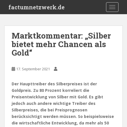
S
factumnetzwerk.de
TOGGLE
k
i
p
t
Marktkommentar: „Silber
o
bietet mehr Chancen als
m
a
Gold“
i
n
c
17. September 2021
o
n
Der Haupttreiber des Silberpreises ist der
t
Goldpreis. Zu 80 Prozent korreliert die
e
Preisentwicklung von Silber mit Gold. Es gibt
n
jedoch auch andere wichtige Treiber des
t
Silberpreises, die bei Preisprognosen
berücksichtigt werden müssen. So beispielsweise
die wirtschaftliche Entwicklung, da mehr als 50