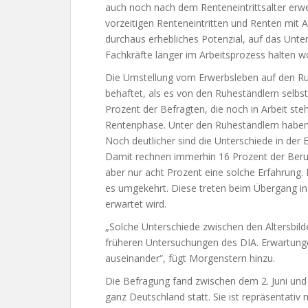
auch noch nach dem Renteneintrittsalter erwer
vorzeitigen Renteneintritten und Renten mit A
durchaus erhebliches Potenzial, auf das Unt
Fachkräfte länger im Arbeitsprozess halten w
Die Umstellung vom Erwerbsleben auf den Ru
behaftet, als es von den Ruheständlern selb
Prozent der Befragten, die noch in Arbeit steh
Rentenphase. Unter den Ruheständlern haben 
Noch deutlicher sind die Unterschiede in der 
Damit rechnen immerhin 16 Prozent der Beru
aber nur acht Prozent eine solche Erfahrung. 
es umgekehrt. Diese treten beim Übergang in 
erwartet wird.
„Solche Unterschiede zwischen den Altersbilde
früheren Untersuchungen des DIA. Erwartunge
auseinander“, fügt Morgenstern hinzu.
Die Befragung fand zwischen dem 2. Juni und 
ganz Deutschland statt. Sie ist repräsentati