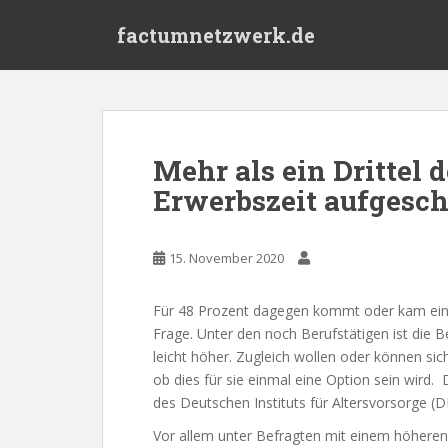
S
factumnetzwerk.de
k
i
p
t
o
m
Mehr als ein Drittel 
a
Erwerbszeit aufgesc
i
n
c
15. November 2020
o
n
t
Für 48 Prozent dagegen kommt oder kam eine 
e
Frage. Unter den noch Berufstätigen ist die 
n
leicht höher. Zugleich wollen oder können sic
t
ob dies für sie einmal eine Option sein wird
des Deutschen Instituts für Altersvorsorge (
Vor allem unter Befragten mit einem höheren