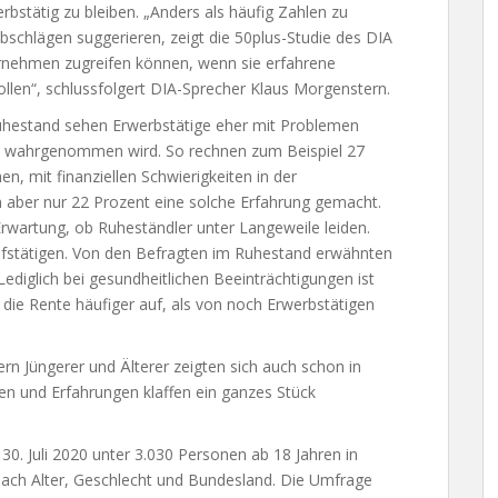
bstätig zu bleiben. „Anders als häufig Zahlen zu
bschlägen suggerieren, zeigt die 50plus-Studie des DIA
ernehmen zugreifen können, wenn sie erfahrene
ollen“, schlussfolgert DIA-Sprecher Klaus Morgenstern.
hestand sehen Erwerbstätige eher mit Problemen
st wahrgenommen wird. So rechnen zum Beispiel 27
en, mit finanziellen Schwierigkeiten in der
aber nur 22 Prozent eine solche Erfahrung gemacht.
Erwartung, ob Ruheständler unter Langeweile leiden.
fstätigen. Von den Befragten im Ruhestand erwähnten
Lediglich bei gesundheitlichen Beeinträchtigungen ist
die Rente häufiger auf, als von noch Erwerbstätigen
rn Jüngerer und Älterer zeigten sich auch schon in
n und Erfahrungen klaffen ein ganzes Stück
30. Juli 2020 unter 3.030 Personen ab 18 Jahren in
v nach Alter, Geschlecht und Bundesland. Die Umfrage