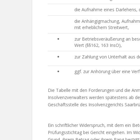
die Aufnahme eines Darlehens, 
die Anhängigmachung, Aufnahme,
mit erheblichem Streitwert,
zur Betriebsveräußerung an bes
Wert (§§162, 163 InsO),
zur Zahlung von Unterhalt aus d
ggf. zur Anhörung über eine Ver
Die Tabelle mit den Forderungen und die Anm
Insolvenzverwalters werden spätestens ab dem
Geschäftsstelle des Insolvenzgerichts Saarbr
Ein schriftlicher Widerspruch, mit dem ein Be
Prüfungsstichtag bei Gericht eingehen. Im Wi
Grund, ihrem Betrag oder ihrem Rang bestritt