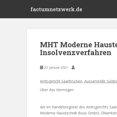
S
factumnetzwerk.de
k
i
p
t
o
m
MHT Moderne Hauste
a
Insolvenzverfahren
i
n
c
22. Januar 2021
o
n
t
Amtsgericht Saarbrücken, Aussenstelle Sulzb
e
Über das Vermögen
n
t
der im Handelsregister des Amtsgerichts Sa
Moderne Haustechnik Bous GmbH, Ölwerkstra