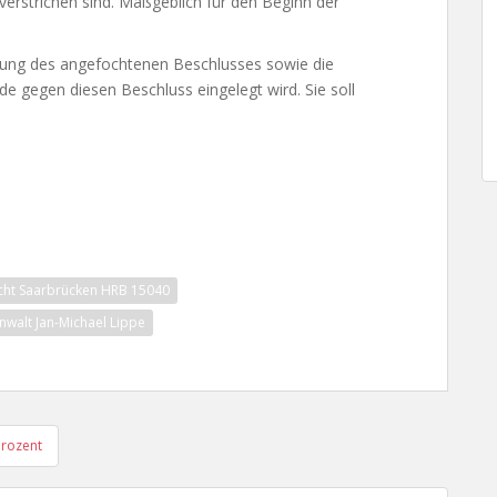
verstrichen sind. Maßgeblich für den Beginn der
ung des angefochtenen Beschlusses sowie die
e gegen diesen Beschluss eingelegt wird. Sie soll
cht Saarbrücken HRB 15040
nwalt Jan-Michael Lippe
Prozent