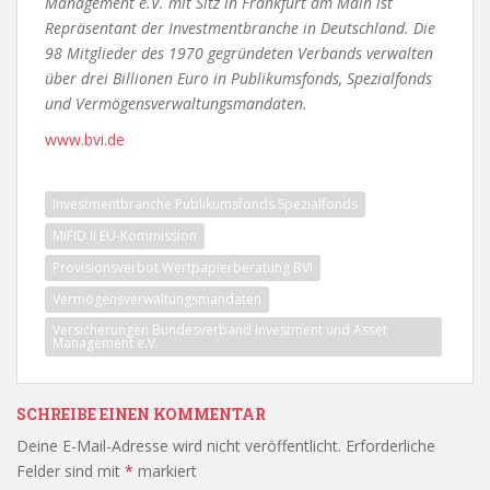
Management e.V. mit Sitz in Frankfurt am Main ist
Repräsentant der Investmentbranche in Deutschland. Die
98 Mitglieder des 1970 gegründeten Verbands verwalten
über drei Billionen Euro in Publikumsfonds, Spezialfonds
und Vermögensverwaltungsmandaten.
www.bvi.de
Investmentbranche Publikumsfonds Spezialfonds
MiFID II EU-Kommission
Provisionsverbot Wertpapierberatung BVI
Vermögensverwaltungsmandaten
Versicherungen Bundesverband Investment und Asset
Management e.V.
SCHREIBE EINEN KOMMENTAR
Deine E-Mail-Adresse wird nicht veröffentlicht.
Erforderliche
Felder sind mit
*
markiert