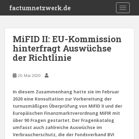
S
factumnetzwerk.de
TOGGLE
k
i
p
t
MiFID II: EU-Kommission
o
hinterfragt Auswüchse
m
a
der Richtlinie
i
n
c
20. Mai 2020
o
n
In diesem Zusammenhang hatte sie im Februar
t
2020 eine Konsultation zur Vorbereitung der
e
turnusmäßigen Überprüfung von MiFID II und der
n
Europäischen Finanzmarktverordnung MiFIR mit
t
über 90 Fragen gestartet. Der Fragenkatalog
umfasst auch zahlreiche Auswüchse im
Verbraucherschutz, die der Fondsverband BVI