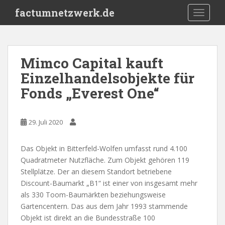
S
factumnetzwerk.de
TOGGLE
k
i
p
t
Mimco Capital kauft
o
Einzelhandelsobjekte für
m
a
Fonds „Everest One“
i
n
c
29. Juli 2020
o
n
Das Objekt in Bitterfeld-Wolfen umfasst rund 4.100
t
Quadratmeter Nutzfläche. Zum Objekt gehören 119
e
Stellplätze. Der an diesem Standort betriebene
n
Discount-Baumarkt „B1“ ist einer von insgesamt mehr
t
als 330 Toom-Baumärkten beziehungsweise
Gartencentern. Das aus dem Jahr 1993 stammende
Objekt ist direkt an die Bundesstraße 100