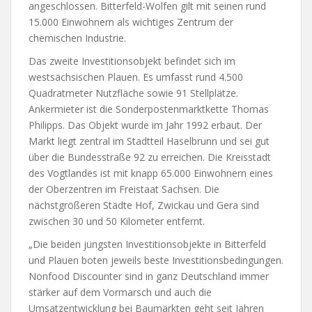
angeschlossen. Bitterfeld-Wolfen gilt mit seinen rund
15.000 Einwohnern als wichtiges Zentrum der
chemischen Industrie.
Das zweite Investitionsobjekt befindet sich im
westsächsischen Plauen. Es umfasst rund 4.500
Quadratmeter Nutzfläche sowie 91 Stellplätze.
Ankermieter ist die Sonderpostenmarktkette Thomas
Philipps. Das Objekt wurde im Jahr 1992 erbaut. Der
Markt liegt zentral im Stadtteil Haselbrunn und sei gut
über die Bundesstraße 92 zu erreichen. Die Kreisstadt
des Vogtlandes ist mit knapp 65.000 Einwohnern eines
der Oberzentren im Freistaat Sachsen. Die
nächstgrößeren Städte Hof, Zwickau und Gera sind
zwischen 30 und 50 Kilometer entfernt.
„Die beiden jüngsten Investitionsobjekte in Bitterfeld
und Plauen boten jeweils beste Investitionsbedingungen.
Nonfood Discounter sind in ganz Deutschland immer
stärker auf dem Vormarsch und auch die
Umsatzentwicklung bei Baumärkten geht seit Jahren