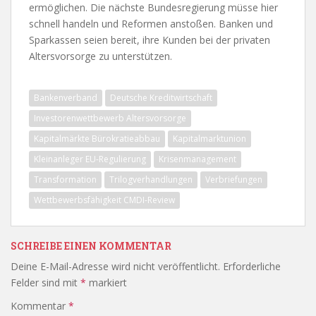
ermöglichen. Die nächste Bundesregierung müsse hier
schnell handeln und Reformen anstoßen. Banken und
Sparkassen seien bereit, ihre Kunden bei der privaten
Altersvorsorge zu unterstützen.
Bankenverband
Deutsche Kreditwirtschaft
Investorenwettbewerb Altersvorsorge
Kapitalmärkte Bürokratieabbau
Kapitalmarktunion
Kleinanleger EU-Regulierung
Krisenmanagement
Transformation
Trilogverhandlungen
Verbriefungen
Wettbewerbsfähigkeit CMDI-Review
SCHREIBE EINEN KOMMENTAR
Deine E-Mail-Adresse wird nicht veröffentlicht.
Erforderliche
Felder sind mit
*
markiert
Kommentar
*