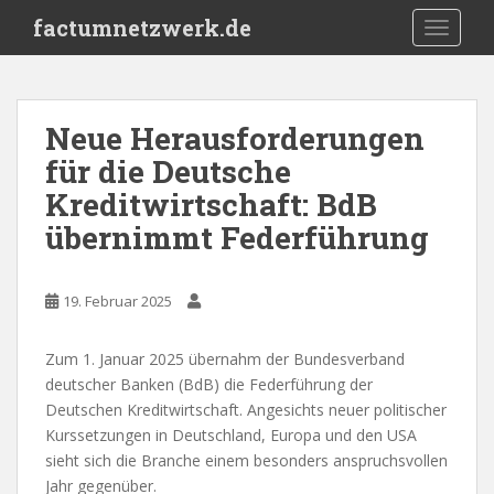
S
factumnetzwerk.de
TOGGLE
k
i
p
t
Neue Herausforderungen
o
für die Deutsche
m
a
Kreditwirtschaft: BdB
i
übernimmt Federführung
n
c
o
19. Februar 2025
n
t
Zum 1. Januar 2025 übernahm der Bundesverband
e
deutscher Banken (BdB) die Federführung der
n
Deutschen Kreditwirtschaft. Angesichts neuer politischer
t
Kurssetzungen in Deutschland, Europa und den USA
sieht sich die Branche einem besonders anspruchsvollen
Jahr gegenüber.