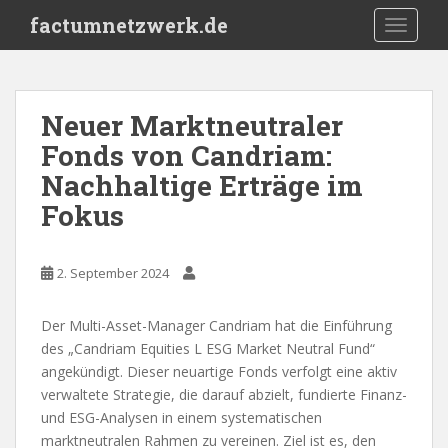
S
factumnetzwerk.de
TOGGLE
k
i
p
t
Neuer Marktneutraler
o
Fonds von Candriam:
m
a
Nachhaltige Erträge im
i
Fokus
n
c
o
2. September 2024
n
t
Der Multi-Asset-Manager Candriam hat die Einführung
e
des „Candriam Equities L ESG Market Neutral Fund“
n
angekündigt. Dieser neuartige Fonds verfolgt eine aktiv
t
verwaltete Strategie, die darauf abzielt, fundierte Finanz-
und ESG-Analysen in einem systematischen
marktneutralen Rahmen zu vereinen. Ziel ist es, den