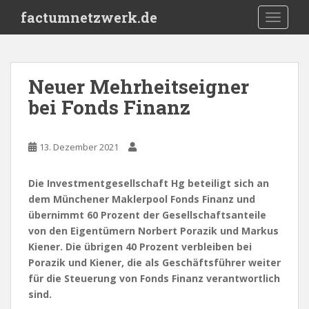
S
factumnetzwerk.de
TOGGLE
k
i
p
t
Neuer Mehrheitseigner
o
bei Fonds Finanz
m
a
i
13. Dezember 2021
n
c
o
Die Investmentgesellschaft Hg beteiligt sich an
n
dem Münchener Maklerpool Fonds Finanz und
t
übernimmt 60 Prozent der Gesellschaftsanteile
e
von den Eigentümern Norbert Porazik und Markus
n
Kiener. Die übrigen 40 Prozent verbleiben bei
t
Porazik und Kiener, die als Geschäftsführer weiter
für die Steuerung von Fonds Finanz verantwortlich
sind.