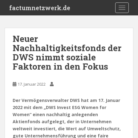
S
factumnetzwerk.de
TOGGLE
k
i
p
t
Neuer
o
Nachhaltigkeitsfonds der
m
a
DWS nimmt soziale
i
Faktoren in den Fokus
n
c
o
17. Januar 2022
n
t
Der Vermögensverwalter DWS hat am 17. Januar
e
2022 mit dem „DWS Invest ESG Women for
n
Women“ einen nachhaltig anlegenden
t
Aktienfonds aufgelegt, der in Unternehmen
weltweit investiert, die Wert auf Umweltschutz,
gute Unternehmensführung und eine faire