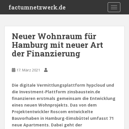
S
factumnetzwerk.de
TOGGLE
k
i
p
t
Neuer Wohnraum für
o
Hamburg mit neuer Art
m
a
der Finanzierung
i
n
c
17. März 2021
o
n
Die digitale Vermittlungsplattform hypcloud und
t
die Investment-Plattform zinsbaustein.de
e
finanzieren erstmals gemeinsam die Entwicklung
n
eines neuen Wohnprojekts. Das von dem
t
Projektentwickler Roscom entwickelte
Bauvorhaben in Hamburg-Eimsbüttel umfasst 71
neue Apartments. Dabei geht der