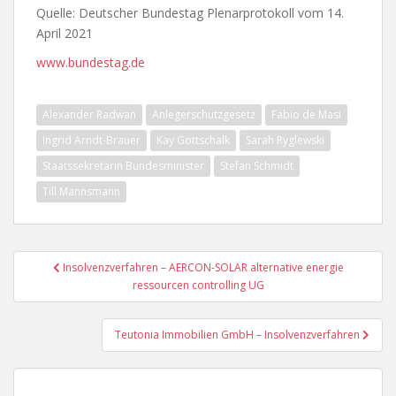
Quelle: Deutscher Bundestag Plenarprotokoll vom 14.
April 2021
www.bundestag.de
Alexander Radwan
Anlegerschutzgesetz
Fabio de Masi
Ingrid Arndt-Brauer
Kay Gottschalk
Sarah Ryglewski
Staatssekretärin Bundesminister
Stefan Schmidt
Till Mannsmann
Beitragsnavigation
Insolvenzverfahren – AERCON-SOLAR alternative energie
ressourcen controlling UG
Teutonia Immobilien GmbH – Insolvenzverfahren