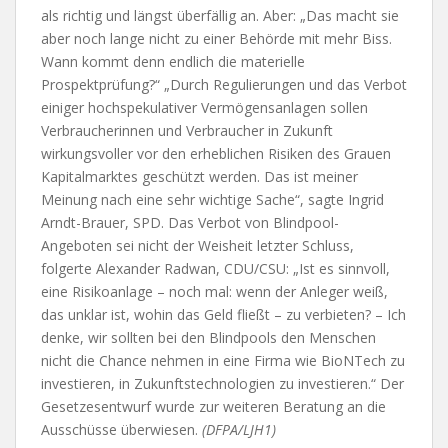
als richtig und längst überfällig an. Aber: „Das macht sie
aber noch lange nicht zu einer Behörde mit mehr Biss.
Wann kommt denn endlich die materielle
Prospektprüfung?“ „Durch Regulierungen und das Verbot
einiger hochspekulativer Vermögensanlagen sollen
Verbraucherinnen und Verbraucher in Zukunft
wirkungsvoller vor den erheblichen Risiken des Grauen
Kapitalmarktes geschützt werden. Das ist meiner
Meinung nach eine sehr wichtige Sache“, sagte Ingrid
Arndt-Brauer, SPD. Das Verbot von Blindpool-
Angeboten sei nicht der Weisheit letzter Schluss,
folgerte Alexander Radwan, CDU/CSU: „Ist es sinnvoll,
eine Risikoanlage – noch mal: wenn der Anleger weiß,
das unklar ist, wohin das Geld fließt – zu verbieten? – Ich
denke, wir sollten bei den Blindpools den Menschen
nicht die Chance nehmen in eine Firma wie BioNTech zu
investieren, in Zukunftstechnologien zu investieren.“ Der
Gesetzesentwurf wurde zur weiteren Beratung an die
Ausschüsse überwiesen.
(DFPA/LJH1)