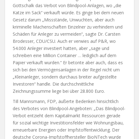
Gottschalk das Verbot von Blindpool-Anlagen, wo „die
Katze im Sack“ verkauft würde. Es ginge bei dem neuen
Gesetz darum „Missstände, Unwuchten, aber auch
kriminelle Machenschaften Einzelner zu verhindern und
Schäden für Anleger zu vermeiden“, sagte Dr. Carsten
Brodesser, CDU/CSU. Auch er verwies auf P&R, wo
54.000 Anleger investiert hatten, aber „sage und
schreiben eine Million Container … lediglich auf dem
Papier verkauft wurden.“ Er betonte aber auch, dass es
sich bei den Vermögensanlagen in der Regel nicht um
„Kleinanleger, sondern durchaus breiter aufgestellte
Investoren“ handle. Die durchschnittliche
Zeichnungssumme liege bei über 28.800 Euro.
Till Mannsmann, FDP, äußerte Bedenken hinsichtlich
des Verbotes von Blindpool-Angeboten: „Das Blindpool-
Verbot entzieht dem Kapitalmarkt Ressourcen gerade
für sozial wichtige Investitionsfelder wie Wohnungsbau,
erneuerbare Energien oder Impfstoffentwicklung. Der
deutsche Corona-Impfstoffhersteller BioNTech wurde