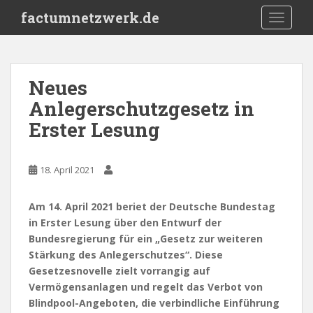
S
factumnetzwerk.de
TOGGLE
k
i
p
t
Neues
o
Anlegerschutzgesetz in
m
a
Erster Lesung
i
n
c
18. April 2021
o
n
Am 14. April 2021 beriet der Deutsche Bundestag
t
in Erster Lesung über den Entwurf der
e
Bundesregierung für ein „Gesetz zur weiteren
n
Stärkung des Anlegerschutzes“. Diese
t
Gesetzesnovelle zielt vorrangig auf
Vermögensanlagen und regelt das Verbot von
Blindpool-Angeboten, die verbindliche Einführung