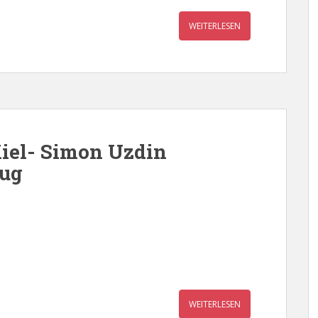
WEITERLESEN
iel- Simon Uzdin
rug
WEITERLESEN