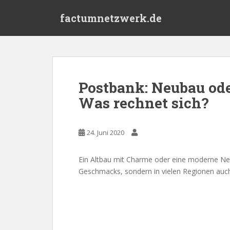
S
factumnetzwerk.de
k
i
p
t
o
m
Postbank: Neubau od
a
Was rechnet sich?
i
n
c
24. Juni 2020
o
n
t
Ein Altbau mit Charme oder eine moderne Ne
e
Geschmacks, sondern in vielen Regionen auch
n
t