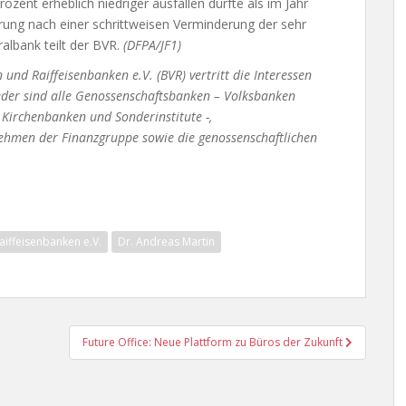
rozent erheblich niedriger ausfallen dürfte als im Jahr
ung nach einer schrittweisen Verminderung der sehr
albank teilt der BVR.
(DFPA/JF1)
nd Raiffeisenbanken e.V. (BVR) vertritt die Interessen
eder sind alle Genossenschaftsbanken – Volksbanken
Kirchenbanken und Sonderinstitute -,
nehmen der Finanzgruppe sowie die genossenschaftlichen
iffeisenbanken e.V.
Dr. Andreas Martin
Future Office: Neue Plattform zu Büros der Zukunft