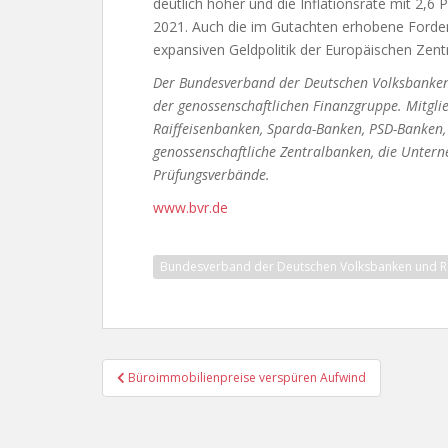
deutlich höher und die Inflationsrate mit 2,6 P
2021. Auch die im Gutachten erhobene Forder
expansiven Geldpolitik der Europäischen Zentr
Der Bundesverband der Deutschen Volksbanken u
der genossenschaftlichen Finanzgruppe. Mitgli
Raiffeisenbanken, Sparda-Banken, PSD-Banken, 
genossenschaftliche Zentralbanken, die Unter
Prüfungsverbände.
www.bvr.de
Bundesverband der Deutschen Volksbanken und Ra
Beitragsnavigation
Büroimmobilienpreise verspüren Aufwind