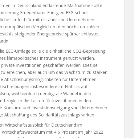
nehmen in Deutschland entlastende Maßnahme sollte
anzierung Erneuerbarer Energien EEG schnell
liche Umfeld für mittelständische Unternehmen
 im europäischen Vergleich zu den höchsten zählen.
ichts steigender Energiepreise spürbar entlastet
rtin.
 die EEG-Umlage solle die einheitliche CO2-Bepreisung
mes klimapolitisches Instrument genutzt werden.
 private Investitionen geschaffen werden. Dies sei
le zu erreichen, aber auch um das Wachstum zu stärken.
 Die Abschreibungsmöglichkeiten für Unternehmen
 Abschreibungen insbesondere im Hinblick auf
üßen, weil hierdurch der digitale Wandel in den
 zugleich die Lasten für Investitionen in den
die Konsum- und Investitionsneigung von Unternehmen
e Abschaffung des Solidaritätszuschlags wirken.
en Wirtschaftsausblick für Deutschland im
e Wirtschaftswachstum mit 4,6 Prozent im Jahr 2022