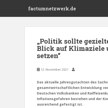
S
factumnetzwerk.de
k
i
p
t
o
m
„Politik sollte geziel
a
Blick auf Klimaziele 
i
n
setzen“
c
o
n
12. November 2021
t
e
Das aktuelle Jahresgutachten des Sach
n
gesamtwirtschaftlichen Entwicklung ver
t
Deutschen Volksbanken und Raiffeisenba
Inflationsgefahren bestehen und der K
ausreichend gefestigt ist.